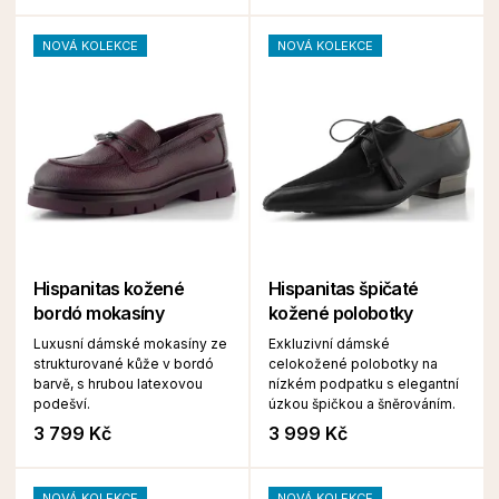
NOVÁ KOLEKCE
NOVÁ KOLEKCE
Hispanitas kožené
Hispanitas špičaté
bordó mokasíny
kožené polobotky
Luxusní dámské mokasíny ze
Exkluzivní dámské
strukturované kůže v bordó
celokožené polobotky na
barvě, s hrubou latexovou
nízkém podpatku s elegantní
podešví.
úzkou špičkou a šněrováním.
3 799 Kč
3 999 Kč
NOVÁ KOLEKCE
NOVÁ KOLEKCE