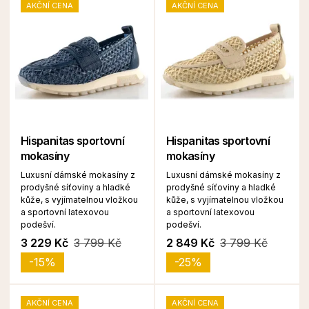
AKČNÍ CENA
AKČNÍ CENA
Hispanitas sportovní
Hispanitas sportovní
mokasíny
mokasíny
Luxusní dámské mokasíny z
Luxusní dámské mokasíny z
prodyšné síťoviny a hladké
prodyšné síťoviny a hladké
kůže, s vyjímatelnou vložkou
kůže, s vyjímatelnou vložkou
a sportovní latexovou
a sportovní latexovou
podešví.
podešví.
3 229 Kč
3 799 Kč
2 849 Kč
3 799 Kč
-15%
-25%
AKČNÍ CENA
AKČNÍ CENA