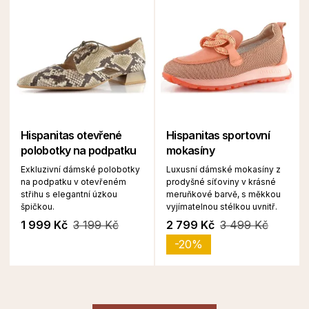
Hispanitas otevřené
Hispanitas sportovní
polobotky na podpatku
mokasíny
Exkluzivní dámské polobotky
Luxusní dámské mokasíny z
na podpatku v otevřeném
prodyšné síťoviny v krásné
střihu s elegantní úzkou
meruňkové barvě, s měkkou
špičkou.
vyjímatelnou stélkou uvnitř.
1 999 Kč
3 199 Kč
2 799 Kč
3 499 Kč
-20%