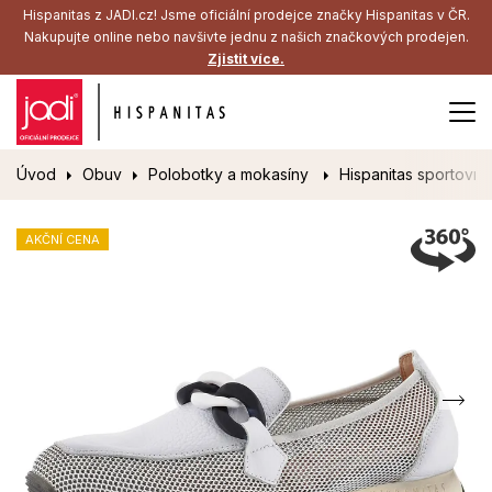
Hispanitas z JADI.cz! Jsme oficiální prodejce značky Hispanitas v ČR.
Nakupujte online nebo navšivte jednu z našich značkových prodejen.
Zjistit více.
Úvod
Obuv
Polobotky a mokasíny
Hispanitas sportovní
AKČNÍ CENA