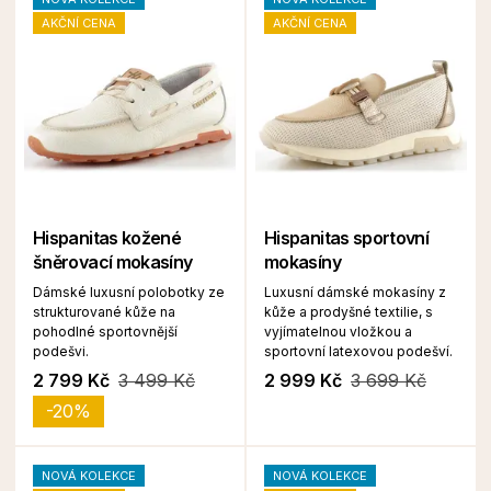
AKČNÍ CENA
AKČNÍ CENA
Hispanitas kožené
Hispanitas sportovní
šněrovací mokasíny
mokasíny
Dámské luxusní polobotky ze
Luxusní dámské mokasíny z
strukturované kůže na
kůže a prodyšné textilie, s
pohodlné sportovnější
vyjímatelnou vložkou a
podešvi.
sportovní latexovou podešví.
2 799 Kč
3 499 Kč
2 999 Kč
3 699 Kč
-20%
NOVÁ KOLEKCE
NOVÁ KOLEKCE