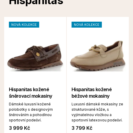
Hispanitas
NOVÁ KOLEKCE
NOVÁ KOLEKCE
Hispanitas kožené
Hispanitas kožené
šněrovací mokasíny
béžové mokasíny
Dámské luxusní kožené
Luxusní dámské mokasíny ze
polobotky s designovým
strukturované kůže, s
šněrováním a pohodlnou
vyjímatelnou vložkou a
sportovní podešví.
sportovní latexovou podešví.
3 999 Kč
3 799 Kč