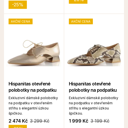
-25%
AKČNÍ CENA
AKČNÍ CENA
Hispanitas otevřené
Hispanitas otevřené
polobotky na podpatku
polobotky na podpatku
Exkluzivní dámské polobotky
Exkluzivní dámské polobotky
na podpatku v otevřeném
na podpatku v otevřeném
střihu s elegantní úzkou
střihu s elegantní úzkou
špičkou.
špičkou.
2 474 Kč
3 299 Kč
1 999 Kč
3 199 Kč