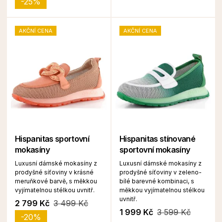
-25%
AKČNÍ CENA
AKČNÍ CENA
Hispanitas sportovní
Hispanitas stínované
mokasíny
sportovní mokasíny
Luxusní dámské mokasíny z
Luxusní dámské mokasíny z
prodyšné síťoviny v krásné
prodyšné síťoviny v zeleno-
meruňkové barvě, s měkkou
bílé barevné kombinaci, s
vyjímatelnou stélkou uvnitř.
měkkou vyjímatelnou stélkou
uvnitř.
2 799 Kč
3 499 Kč
1 999 Kč
3 599 Kč
-20%