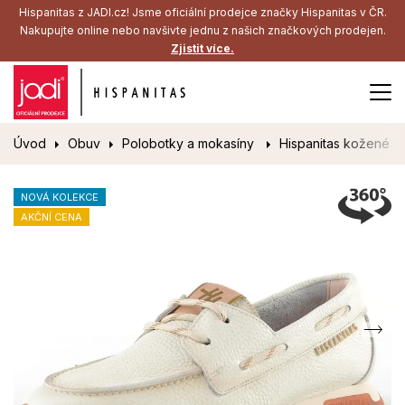
Hispanitas z JADI.cz! Jsme oficiální prodejce značky Hispanitas v ČR.
Nakupujte online nebo navšivte jednu z našich značkových prodejen.
Zjistit více.
Úvod
Obuv
Polobotky a mokasíny
Hispanitas kožené š
NOVÁ KOLEKCE
AKČNÍ CENA