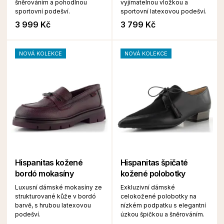
šněrováním a pohodlnou
vyjímatelnou vložkou a
sportovní podešví.
sportovní latexovou podešví.
3 999 Kč
3 799 Kč
NOVÁ KOLEKCE
NOVÁ KOLEKCE
Hispanitas kožené
Hispanitas špičaté
bordó mokasíny
kožené polobotky
Luxusní dámské mokasíny ze
Exkluzivní dámské
strukturované kůže v bordó
celokožené polobotky na
barvě, s hrubou latexovou
nízkém podpatku s elegantní
podešví.
úzkou špičkou a šněrováním.