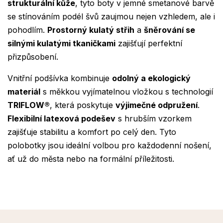
strukturální kůže
, tyto boty v jemné smetanové barvě
se stínováním podél švů zaujmou nejen vzhledem, ale i
pohodlím.
Prostorný kulatý střih
a
šněrování se
silnými kulatými tkaničkami
zajišťují perfektní
přizpůsobení.
Vnitřní podšívka kombinuje
odolný a ekologický
materiál
s měkkou vyjímatelnou vložkou s technologií
TRIFLOW®
, která poskytuje
výjimečné odpružení
.
Flexibilní latexová podešev
s hrubším vzorkem
zajišťuje stabilitu a komfort po celý den. Tyto
polobotky jsou ideální volbou pro každodenní nošení,
ať už do města nebo na formální příležitosti.