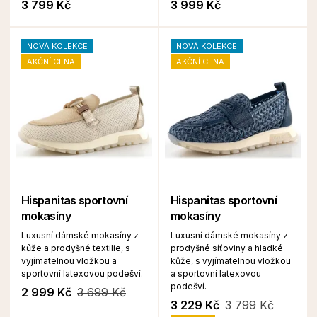
3 799 Kč
3 999 Kč
NOVÁ KOLEKCE
NOVÁ KOLEKCE
AKČNÍ CENA
AKČNÍ CENA
Hispanitas sportovní
Hispanitas sportovní
mokasíny
mokasíny
Luxusní dámské mokasíny z
Luxusní dámské mokasíny z
kůže a prodyšné textilie, s
prodyšné síťoviny a hladké
vyjímatelnou vložkou a
kůže, s vyjímatelnou vložkou
sportovní latexovou podešví.
a sportovní latexovou
podešví.
2 999 Kč
3 699 Kč
3 229 Kč
3 799 Kč