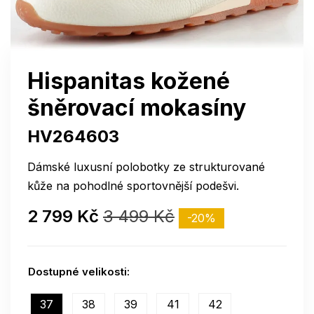
Hispanitas kožené
šněrovací mokasíny
HV264603
Dámské luxusní polobotky ze strukturované
kůže na pohodlné sportovnější podešvi.
2 799 Kč
3 499 Kč
-20%
Dostupné velikosti:
37
38
39
41
42