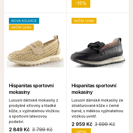
-15%
NOVÁ KOLEKCE
AKČNÍ CENA
AKČNÍ CENA
Hispanitas sportovní
Hispanitas sportovní
mokasíny
mokasíny
Luxusní dámské mokasíny z
Luxusní dámské mokasíny ze
prodyšné síťoviny a hladké
strukturované kůže v černé
kůže, s vyjímatelnou vložkou
barvě, s měkkou vyjímatelnou
a sportovní latexovou
vložkou uvnitř.
podešví.
2 959 Kč
3 699 Kč
2 849 Kč
3 799 Kč
-20%