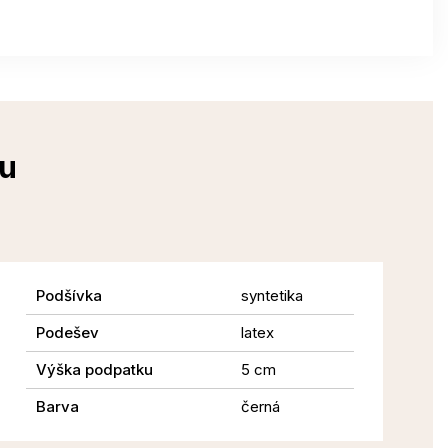
ku
Podšívka
syntetika
Podešev
latex
Výška podpatku
5 cm
Barva
černá