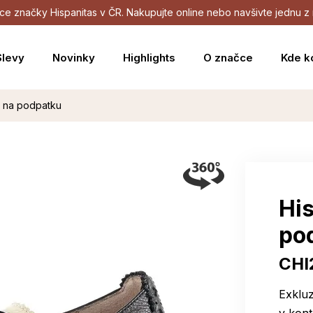
dejce značky Hispanitas v ČR. Nakupujte online nebo navšivte jednu
Slevy
Novinky
Highlights
O značce
Kde k
y na podpatku
Hi
po
CHI
Exklu