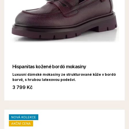
Hispanitas kožené bordó mokasíny
Luxusní dámské mokasíny ze strukturované kůže v bordó
barvě, s hrubou latexovou podešví.
3 799 Kč
NOVÁ KOLEKCE
AKČNÍ CENA