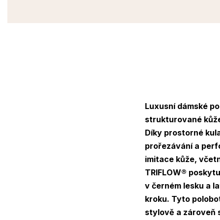
Luxusní dámské po
strukturované kůž
Díky
prostorné kul
prořezávání a perfo
imitace kůže, včetn
TRIFLOW®
poskytuj
v černém lesku a l
kroku. Tyto polobo
stylově a zároveň s