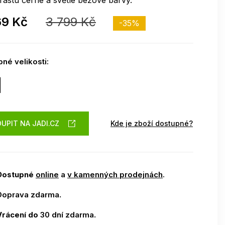
rastu černé a světle béžové barvy.
69 Kč
3 799 Kč
-35%
né velikosti:
UPIT NA JADI.CZ
Kde je zboží dostupné?
Dostupné
online
a
v kamenných prodejnách
.
Doprava zdarma
.
Vrácení do
30 dní zdarma
.