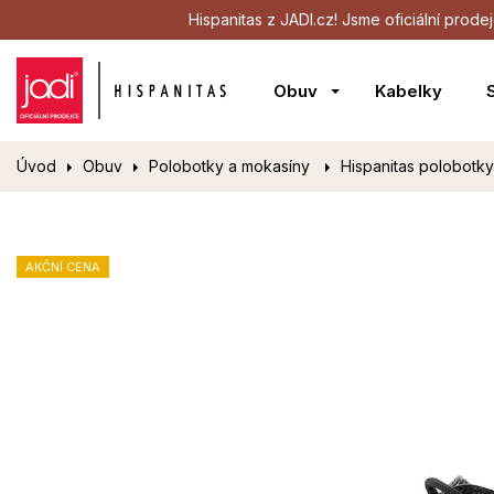
Hispanitas z JADI.cz! Jsme oficiální pro
Obuv
Kabelky
Úvod
Obuv
Polobotky a mokasíny
Hispanitas polobotk
AKČNÍ CENA