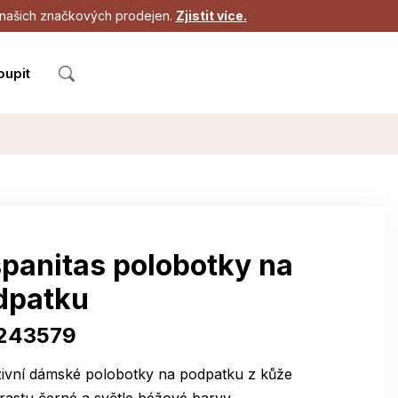
 z našich značkových prodejen.
Zjistit více.
oupit
spanitas polobotky na
dpatku
243579
zivní dámské polobotky na podpatku z kůže