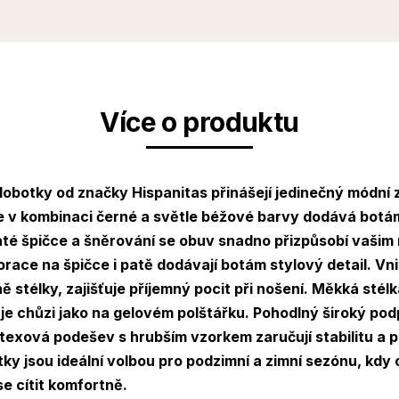
Více o produktu
lobotky od
značky Hispanitas
přinášejí jedinečný módní 
e
v kombinaci černé a světle béžové barvy dodává botám
até špičce
a
šněrování
se obuv snadno přizpůsobí vaši
race na špičce i patě dodávají botám stylový detail. Vni
ě stélky, zajišťuje příjemný pocit při nošení. Měkká stélk
e chůzi jako na gelovém polštářku.
Pohodlný široký pod
atexová podešev s hrubším vzorkem zaručují stabilitu a p
tky jsou ideální volbou pro podzimní a zimní sezónu, kd
e cítit komfortně.