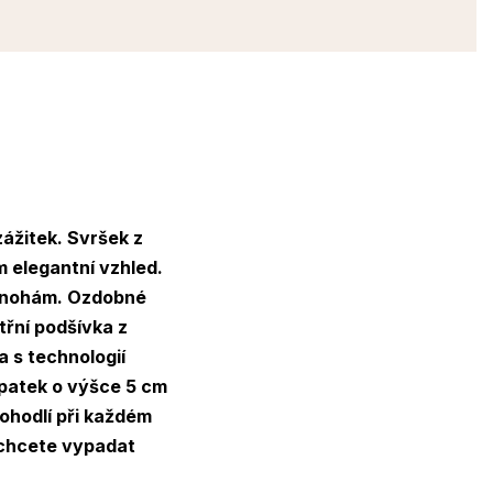
zážitek. Svršek z
 elegantní vzhled.
m nohám. Ozdobné
třní podšívka z
a s technologií
patek
o výšce 5 cm
ohodlí při každém
y chcete vypadat