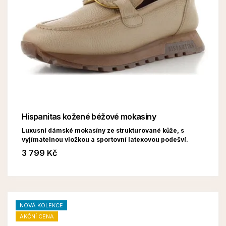
Hispanitas kožené béžové mokasíny
Luxusní dámské mokasíny ze strukturované kůže, s
vyjímatelnou vložkou a sportovní latexovou podešví.
3 799 Kč
NOVÁ KOLEKCE
AKČNÍ CENA