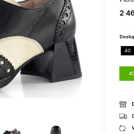
v kont
2 4
Dostup
40
KO