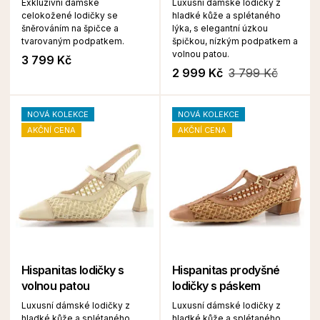
Exkluzivní dámské
Luxusní dámské lodičky z
celokožené lodičky se
hladké kůže a splétaného
šněrováním na špičce a
lýka, s elegantní úzkou
tvarovaným podpatkem.
špičkou, nízkým podpatkem a
volnou patou.
3 799 Kč
2 999 Kč
3 799 Kč
NOVÁ KOLEKCE
NOVÁ KOLEKCE
AKČNÍ CENA
AKČNÍ CENA
Hispanitas lodičky s
Hispanitas prodyšné
volnou patou
lodičky s páskem
Luxusní dámské lodičky z
Luxusní dámské lodičky z
hladké kůže a splétaného
hladké kůže a splétaného