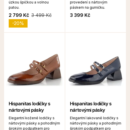
úzkou špičkou a volnou
provedení s nártovým
patou.
páskem na gumičku.
2 799 Kč
3 499 Kč
3 399 Kč
-20%
Hispanitas lodičky s
Hispanitas lodičky s
nártovými pásky
nártovými pásky
Elegantní kožené lodičky s
Elegantní lakované lodičky s
nártovými pásky a pohodlným
nártovými pásky a pohodlným
širokým podpatkem pro
širokým podpatkem pro