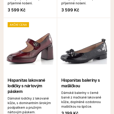
příjemné nošení.
příjemné nošení.
3 599 Kč
3 599 Kč
AKČNÍ CENA
Hispanitas lakované
Hispanitas baleríny s
lodičky s nártovým
mašličkou
páskem
Dámské baleríny v černé
barvě z mačkané lakované
Dámské lodičky z lakované
kůže, doplněné ozdobnou
kůže, s dominantním širokým
mašličkou na špičce.
podpatkem a pružným
nártovým páskem.
3 199 Kč