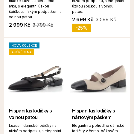
hladké kůže a splétaného
nízkém podpatku, s elegantní
lýka, s elegantní úzkou
úzkou špičkou a volnou
špičkou, nízkým podpatkem a
patou.
volnou patou.
2 699 Kč
3 599 Kč
2 999 Kč
3 799 Kč
-25%
NOVÁ KOLEKCE
AKČNÍ CENA
Hispanitas lodičky s
Hispanitas lodičky s
volnou patou
nártovým páskem
Luxusní dámské lodičky na
Elegantní a pohodlné dámské
nízkém podpatku, s elegantní
lodičky v černo-béžovém