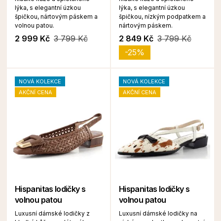
lýka, s elegantní úzkou
lýka, s elegantní úzkou
špičkou, nártovým páskem a
špičkou, nízkým podpatkem a
volnou patou.
nártovým páskem.
2 999 Kč
3 799 Kč
2 849 Kč
3 799 Kč
-25%
NOVÁ KOLEKCE
NOVÁ KOLEKCE
AKČNÍ CENA
AKČNÍ CENA
Hispanitas lodičky s
Hispanitas lodičky s
volnou patou
volnou patou
Luxusní dámské lodičky z
Luxusní dámské lodičky na