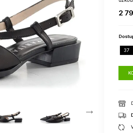
úzkou
2 7
Dostup
37
KO