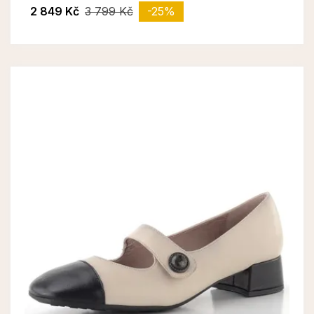
2 849 Kč
3 799 Kč
-25%