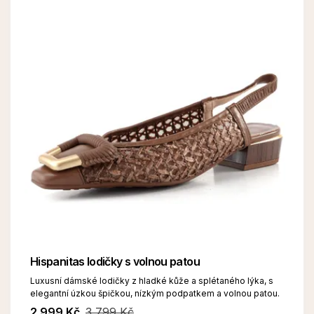
Hispanitas lodičky s volnou patou
Luxusní dámské lodičky z hladké kůže a splétaného lýka, s
elegantní úzkou špičkou, nízkým podpatkem a volnou patou.
2 999 Kč
3 799 Kč