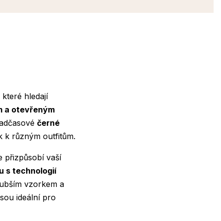
které hledají
m a otevřeným
adčasové
černé
k k různým outfitům.
e přizpůsobí vaší
 s technologií
ubším vzorkem a
jsou ideální pro