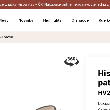
dejce značky Hispanitas v ČR. Nakupujte online nebo navšivte jednu
Slevy
Novinky
Highlights
O značce
Kde k
ou patou
His
pa
HV
Luxusn