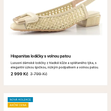
Hispanitas lodičky s volnou patou
Luxusní dámské lodičky z hladké kůže a splétaného lýka, s
elegantní úzkou špičkou, nízkým podpatkem a volnou patou.
2 999 Kč
3 799 Kč
NOVÁ KOLEKCE
AKČNÍ CENA