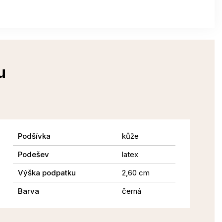
u
Podšívka
kůže
Podešev
latex
Výška podpatku
2,60 cm
Barva
černá