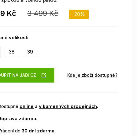
 špičkou a volnou patou.
99 Kč
3 499 Kč
-20%
né velikosti:
38
39
UPIT NA JADI.CZ
Kde je zboží dostupné?
Dostupné
online
a
v kamenných prodejnách
.
Doprava zdarma
.
Vrácení do
30 dní zdarma
.