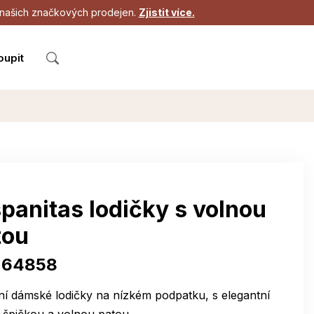
 z našich značkových prodejen.
Zjistit více.
oupit
panitas lodičky s volnou
tou
264858
í dámské lodičky na nízkém podpatku, s elegantní