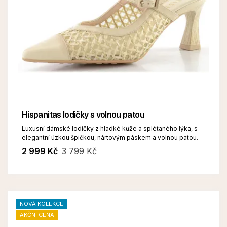
Hispanitas lodičky s volnou patou
Luxusní dámské lodičky z hladké kůže a splétaného lýka, s
elegantní úzkou špičkou, nártovým páskem a volnou patou.
2 999 Kč
3 799 Kč
NOVÁ KOLEKCE
AKČNÍ CENA