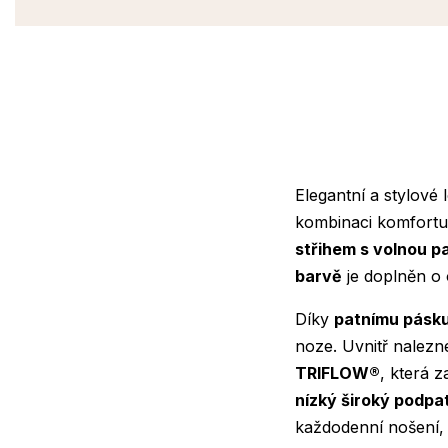
Elegantní a stylové
kombinaci komfortu
střihem s volnou p
barvě
je doplněn o 
Díky
patnímu pásku
noze. Uvnitř nalezn
TRIFLOW®
, která 
nízký široký podpa
každodenní nošení, a