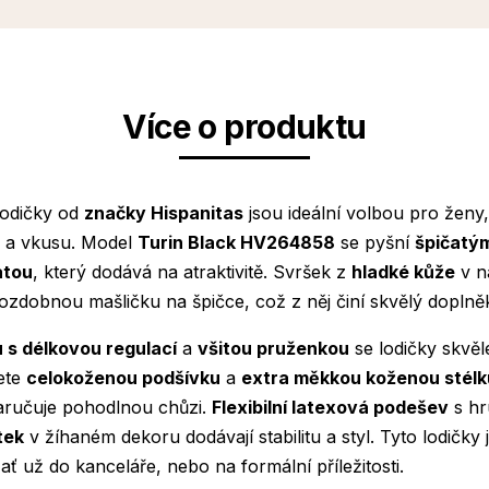
Více o produktu
 lodičky od
značky Hispanitas
jsou ideální volbou pro ženy, 
 a vkusu. Model
Turin Black HV264858
se pyšní
špičatý
atou
, který dodává na atraktivitě. Svršek z
hladké kůže
v n
ozdobnou mašličku na špičce, což z něj činí skvělý doplně
 s délkovou regulací
a
všitou pruženkou
se lodičky skvěl
ete
celokoženou podšívku
a
extra měkkou koženou stélku
zaručuje pohodlnou chůzi.
Flexibilní latexová podešev
s hr
tek
v žíhaném dekoru dodávají stabilitu a styl. Tyto lodičky 
ť už do kanceláře, nebo na formální příležitosti.