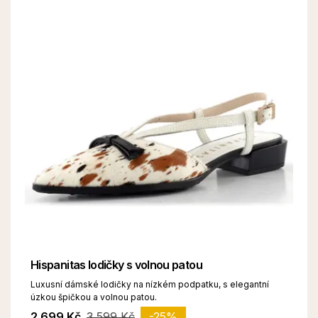
Hispanitas lodičky s volnou patou
Luxusní dámské lodičky na nízkém podpatku, s elegantní
úzkou špičkou a volnou patou.
2 699 Kč
3 599 Kč
-25%