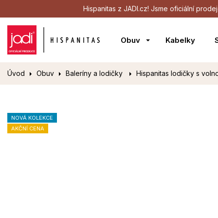
Hispanitas z JADI.cz! Jsme oficiální pro
Obuv
Kabelky
Úvod
Obuv
Baleríny a lodičky
Hispanitas lodičky s voln
NOVÁ KOLEKCE
AKČNÍ CENA