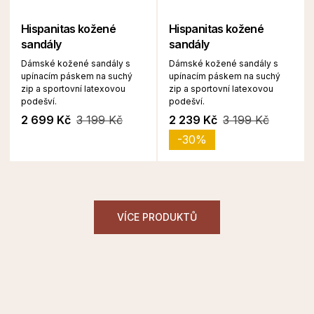
Hispanitas kožené
Hispanitas kožené
sandály
sandály
Dámské kožené sandály s
Dámské kožené sandály s
upínacím páskem na suchý
upínacím páskem na suchý
zip a sportovní latexovou
zip a sportovní latexovou
podešví.
podešví.
2 699 Kč
3 199 Kč
2 239 Kč
3 199 Kč
-30%
VÍCE PRODUKTŮ