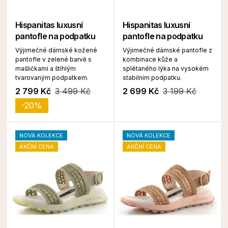
Hispanitas luxusní
Hispanitas luxusní
pantofle na podpatku
pantofle na podpatku
Výjimečné dámské kožené
Výjimečné dámské pantofle z
pantofle v zelené barvě s
kombinace kůže a
mašličkami a štíhlým
splétaného lýka na vysokém
tvarovaným podpatkem.
stabilním podpatku.
2 799 Kč
3 499 Kč
2 699 Kč
3 199 Kč
-20%
NOVÁ KOLEKCE
NOVÁ KOLEKCE
AKČNÍ CENA
AKČNÍ CENA