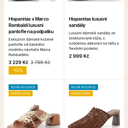
Hispanitas x Marco
Hispanitas luxusní
Rambaldi luxusní
sandály
pantofle na podpatku
Luxusní dámské sandály ze
strukturované kůže, s
Exkluzivní dámské kožené
ozdobnou dekorací na nártu a
pantofle od italského
flexibilní podešví.
módního návrháře Marca
Rambaldiho.
2 999 Kč
3 229 Kč
3 799 Kč
-15%
NOVÁ KOLEKCE
NOVÁ KOLEKCE
AKČNÍ CENA
AKČNÍ CENA