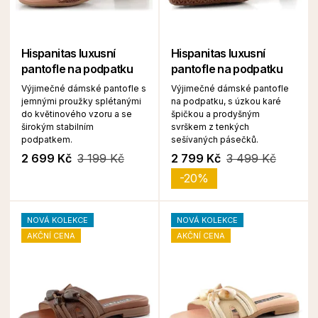
Hispanitas luxusní
Hispanitas luxusní
pantofle na podpatku
pantofle na podpatku
Výjimečné dámské pantofle s
Výjimečné dámské pantofle
jemnými proužky splétanými
na podpatku, s úzkou karé
do květinového vzoru a se
špičkou a prodyšným
širokým stabilním
svrškem z tenkých
podpatkem.
sešívaných pásečků.
2 699 Kč
3 199 Kč
2 799 Kč
3 499 Kč
-20%
NOVÁ KOLEKCE
NOVÁ KOLEKCE
AKČNÍ CENA
AKČNÍ CENA