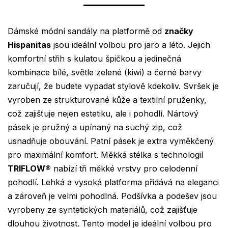
Dámské módní sandály na platformě od
značky
Hispanitas
jsou ideální volbou pro jaro a léto. Jejich
komfortní střih s kulatou špičkou a jedinečná
kombinace bílé, světle zelené (kiwi) a černé barvy
zaručují, že budete vypadat stylově kdekoliv. Svršek je
vyroben ze strukturované kůže a textilní pruženky,
což zajišťuje nejen estetiku, ale i pohodlí. Nártový
pásek je pružný a upínaný na suchý zip, což
usnadňuje obouvání. Patní pásek je extra vyměkčený
pro maximální komfort. Měkká stélka s technologií
TRIFLOW®
nabízí tři měkké vrstvy pro celodenní
pohodlí. Lehká a vysoká platforma přidává na eleganci
a zároveň je velmi pohodlná. Podšívka a podešev jsou
vyrobeny ze syntetických materiálů, což zajišťuje
dlouhou životnost. Tento model je ideální volbou pro