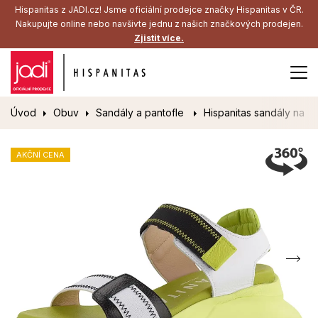
Hispanitas z JADI.cz! Jsme oficiální prodejce značky Hispanitas v ČR.
Nakupujte online nebo navšivte jednu z našich značkových prodejen.
Zjistit více.
Úvod
Obuv
Sandály a pantofle
Hispanitas sandály na p
AKČNÍ CENA