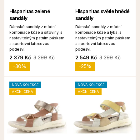
Hispanitas zelené
Hispanitas světle hnědé
sandály
sandály
Dámské sandály z módní
Dámské sandály z módní
kombinace kůže a síťoviny, s
kombinace kůže a lýka, s
nastavitelným patním páskem
nastavitelným patním páskem
a sportovní latexovou
a sportovní latexovou
podešví.
podešví.
2 379 Kč
3 399 Kč
2 549 Kč
3 399 Kč
-30%
-25%
NOVÁ KOLEKCE
NOVÁ KOLEKCE
AKČNÍ CENA
AKČNÍ CENA