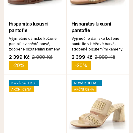
Hispanitas luxusní
Hispanitas luxusní
pantofle
pantofle
Výjimečné dámské kožené
Výjimečné dámské kožené
pantofle v hnědé barvě,
pantofle v béžové barvě,
zdobené bižuterními kameny.
zdobené bižuterními kameny.
2 399 Kč
2 999 Kč
2 399 Kč
2 999 Kč
-20%
-20%
NOVÁ KOLEKCE
NOVÁ KOLEKCE
AKČNÍ CENA
AKČNÍ CENA