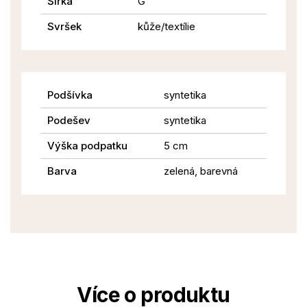
Šířka
G
Svršek
kůže/textílie
Podšívka
syntetika
Podešev
syntetika
Výška podpatku
5 cm
Barva
zelená, barevná
Více o produktu