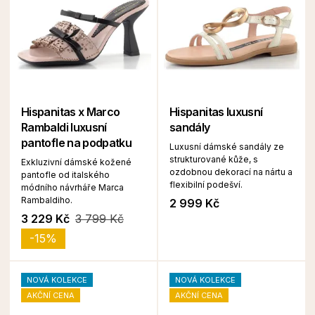
Hispanitas x Marco
Hispanitas luxusní
Rambaldi luxusní
sandály
pantofle na podpatku
Luxusní dámské sandály ze
strukturované kůže, s
Exkluzivní dámské kožené
ozdobnou dekorací na nártu a
pantofle od italského
flexibilní podešví.
módního návrháře Marca
Rambaldiho.
2 999 Kč
3 229 Kč
3 799 Kč
-15%
NOVÁ KOLEKCE
NOVÁ KOLEKCE
AKČNÍ CENA
AKČNÍ CENA