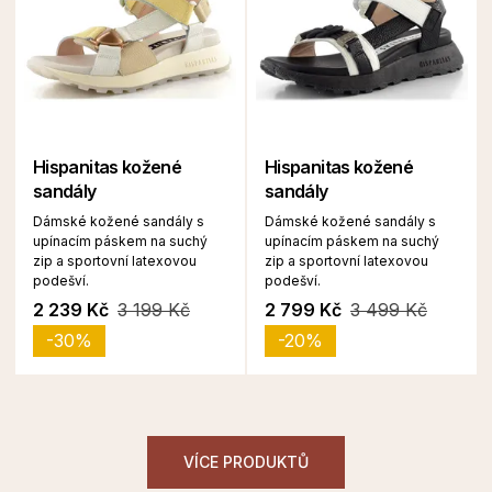
Hispanitas kožené
Hispanitas kožené
sandály
sandály
Dámské kožené sandály s
Dámské kožené sandály s
upínacím páskem na suchý
upínacím páskem na suchý
zip a sportovní latexovou
zip a sportovní latexovou
podešví.
podešví.
2 239 Kč
3 199 Kč
2 799 Kč
3 499 Kč
-30%
-20%
VÍCE PRODUKTŮ