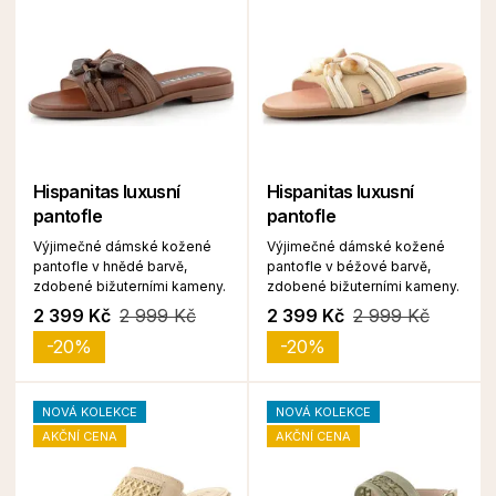
Hispanitas luxusní
Hispanitas luxusní
pantofle
pantofle
Výjimečné dámské kožené
Výjimečné dámské kožené
pantofle v hnědé barvě,
pantofle v béžové barvě,
zdobené bižuterními kameny.
zdobené bižuterními kameny.
2 399 Kč
2 999 Kč
2 399 Kč
2 999 Kč
-20%
-20%
NOVÁ KOLEKCE
NOVÁ KOLEKCE
AKČNÍ CENA
AKČNÍ CENA