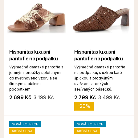
Hispanitas luxusní
Hispanitas luxusní
pantofle na podpatku
pantofle na podpatku
Výjimečné dámské pantofle s
Výjimečné dámské pantofle
jemnými proužky splétanými
na podpatku, s úzkou karé
do květinového vzoru a se
špičkou a prodyšným
širokým stabilním
svrškem z tenkých
podpatkem.
sešívaných pásečků.
2 699 Kč
3 199 Kč
2 799 Kč
3 499 Kč
-20%
NOVÁ KOLEKCE
NOVÁ KOLEKCE
AKČNÍ CENA
AKČNÍ CENA