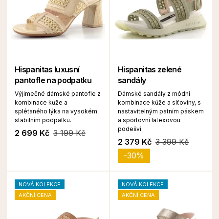
Hispanitas luxusní
Hispanitas zelené
pantofle na podpatku
sandály
Výjimečné dámské pantofle z
Dámské sandály z módní
kombinace kůže a
kombinace kůže a síťoviny, s
splétaného lýka na vysokém
nastavitelným patním páskem
stabilním podpatku.
a sportovní latexovou
podešví.
2 699 Kč
3 199 Kč
2 379 Kč
3 399 Kč
-30%
NOVÁ KOLEKCE
NOVÁ KOLEKCE
AKČNÍ CENA
AKČNÍ CENA