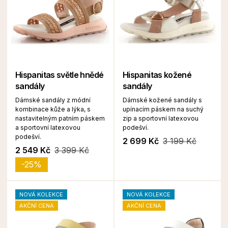
Hispanitas světle hnědé
Hispanitas kožené
sandály
sandály
Dámské sandály z módní
Dámské kožené sandály s
kombinace kůže a lýka, s
upínacím páskem na suchý
nastavitelným patním páskem
zip a sportovní latexovou
a sportovní latexovou
podešví.
podešví.
2 699 Kč
3 199 Kč
2 549 Kč
3 399 Kč
-25%
NOVÁ KOLEKCE
NOVÁ KOLEKCE
AKČNÍ CENA
AKČNÍ CENA