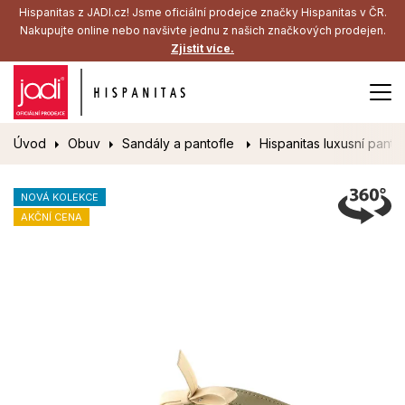
Hispanitas z JADI.cz! Jsme oficiální prodejce značky Hispanitas v ČR.
Nakupujte online nebo navšivte jednu z našich značkových prodejen.
Zjistit více.
Úvod
Obuv
Sandály a pantofle
Hispanitas luxusní pant
NOVÁ KOLEKCE
AKČNÍ CENA