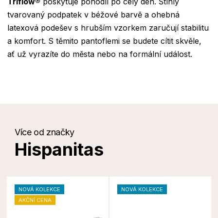
Triflow®
poskytuje pohodlí po celý den. Štíhlý
tvarovaný podpatek v béžové barvě a ohebná
latexová podešev s hrubším vzorkem zaručují stabilitu
a komfort. S těmito pantoflemi se budete cítit skvěle,
ať už vyrazíte do města nebo na formální událost.
Více od značky
Hispanitas
NOVÁ KOLEKCE
NOVÁ KOLEKCE
AKČNÍ CENA