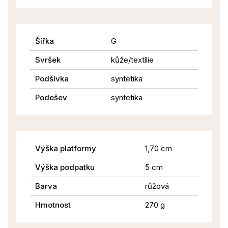
Šířka
G
Svršek
kůže/textílie
Podšívka
syntetika
Podešev
syntetika
Výška platformy
1,70 cm
Výška podpatku
5 cm
Barva
růžová
Hmotnost
270 g