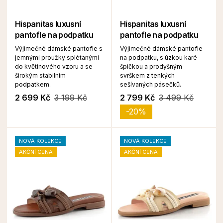
Hispanitas luxusní
Hispanitas luxusní
pantofle na podpatku
pantofle na podpatku
Výjimečné dámské pantofle s
Výjimečné dámské pantofle
jemnými proužky splétanými
na podpatku, s úzkou karé
do květinového vzoru a se
špičkou a prodyšným
širokým stabilním
svrškem z tenkých
podpatkem.
sešívaných pásečků.
2 699 Kč
3 199 Kč
2 799 Kč
3 499 Kč
-20%
NOVÁ KOLEKCE
NOVÁ KOLEKCE
AKČNÍ CENA
AKČNÍ CENA