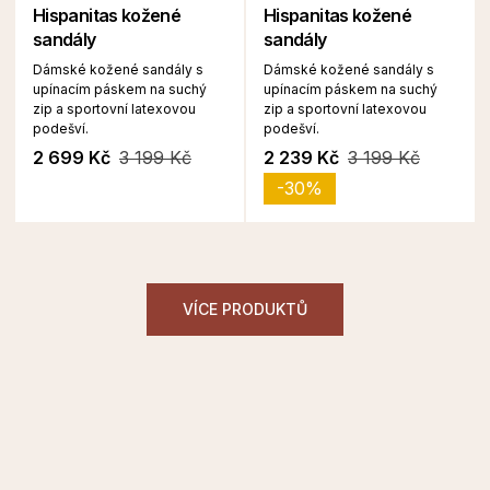
Hispanitas kožené
Hispanitas kožené
sandály
sandály
Dámské kožené sandály s
Dámské kožené sandály s
upínacím páskem na suchý
upínacím páskem na suchý
zip a sportovní latexovou
zip a sportovní latexovou
podešví.
podešví.
2 699 Kč
3 199 Kč
2 239 Kč
3 199 Kč
-30%
VÍCE PRODUKTŮ