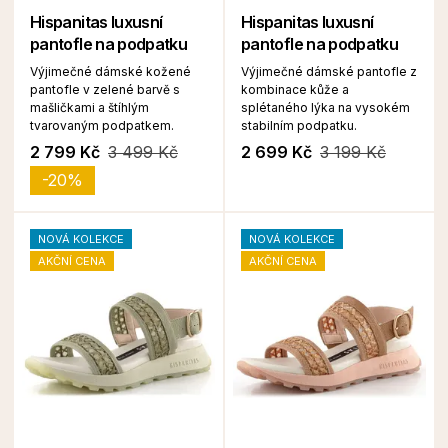
Hispanitas luxusní
Hispanitas luxusní
pantofle na podpatku
pantofle na podpatku
Výjimečné dámské kožené
Výjimečné dámské pantofle z
pantofle v zelené barvě s
kombinace kůže a
mašličkami a štíhlým
splétaného lýka na vysokém
tvarovaným podpatkem.
stabilním podpatku.
2 799 Kč
3 499 Kč
2 699 Kč
3 199 Kč
-20%
NOVÁ KOLEKCE
NOVÁ KOLEKCE
AKČNÍ CENA
AKČNÍ CENA