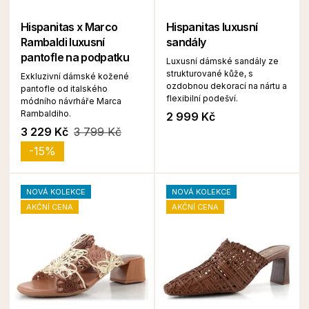
Hispanitas x Marco
Hispanitas luxusní
Rambaldi luxusní
sandály
pantofle na podpatku
Luxusní dámské sandály ze
strukturované kůže, s
Exkluzivní dámské kožené
ozdobnou dekorací na nártu a
pantofle od italského
flexibilní podešví.
módního návrháře Marca
Rambaldiho.
2 999 Kč
3 229 Kč
3 799 Kč
-15%
NOVÁ KOLEKCE
NOVÁ KOLEKCE
AKČNÍ CENA
AKČNÍ CENA