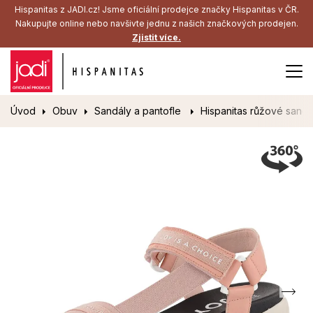
Hispanitas z JADI.cz! Jsme oficiální prodejce značky Hispanitas v ČR.
Nakupujte online nebo navšivte jednu z našich značkových prodejen.
Zjistit více.
Úvod
Obuv
Sandály a pantofle
Hispanitas růžové sandá