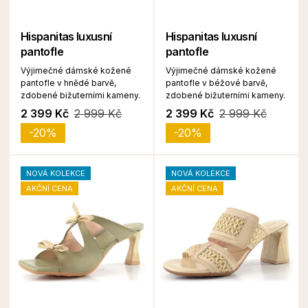
Hispanitas luxusní
Hispanitas luxusní
pantofle
pantofle
Výjimečné dámské kožené
Výjimečné dámské kožené
pantofle v hnědé barvě,
pantofle v béžové barvě,
zdobené bižuterními kameny.
zdobené bižuterními kameny.
2 399 Kč
2 999 Kč
2 399 Kč
2 999 Kč
-20%
-20%
NOVÁ KOLEKCE
NOVÁ KOLEKCE
AKČNÍ CENA
AKČNÍ CENA