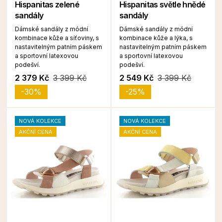
Hispanitas zelené
Hispanitas světle hnědé
sandály
sandály
Dámské sandály z módní
Dámské sandály z módní
kombinace kůže a síťoviny, s
kombinace kůže a lýka, s
nastavitelným patním páskem
nastavitelným patním páskem
a sportovní latexovou
a sportovní latexovou
podešví.
podešví.
2 379 Kč
3 399 Kč
2 549 Kč
3 399 Kč
-30%
-25%
NOVÁ KOLEKCE
NOVÁ KOLEKCE
AKČNÍ CENA
AKČNÍ CENA