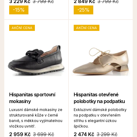
3 229 Kč
3 799 Kč
2 849 Kč
3 799 Kč
-15%
-25%
AKČNÍ CENA
AKČNÍ CENA
Hispanitas sportovní
Hispanitas otevřené
mokasíny
polobotky na podpatku
Luxusní dámské mokasíny ze
Exkluzivní dámské polobotky
strukturované kůže v černé
na podpatku v otevřeném
barvě, s měkkou vyjímatelnou
střihu s elegantní úzkou
vložkou uvnitř.
špičkou.
2 959 Kč
3 699 Kč
2 474 Kč
3 299 Kč