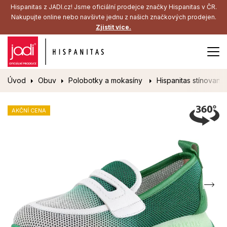
Hispanitas z JADI.cz! Jsme oficiální prodejce značky Hispanitas v ČR.
Nakupujte online nebo navšivte jednu z našich značkových prodejen.
Zjistit více.
Úvod
Obuv
Polobotky a mokasíny
Hispanitas stínované
AKČNÍ CENA