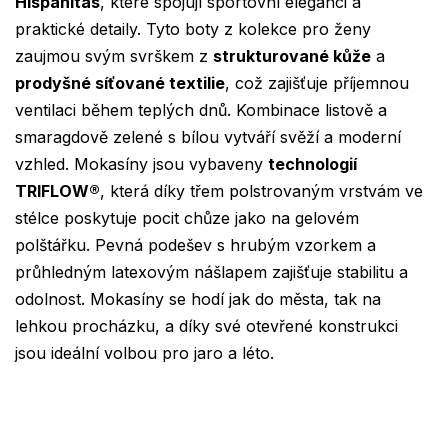
Hispanitas
, které spojují sportovní eleganci a
praktické detaily. Tyto boty z kolekce pro ženy
zaujmou svým svrškem z
strukturované kůže
a
prodyšné síťované textilie
, což zajišťuje příjemnou
ventilaci během teplých dnů. Kombinace listově a
smaragdově zelené s bílou vytváří svěží a moderní
vzhled. Mokasíny jsou vybaveny
technologií
TRIFLOW®
, která díky třem polstrovaným vrstvám ve
stélce poskytuje pocit chůze jako na gelovém
polštářku. Pevná podešev s hrubým vzorkem a
průhledným latexovým nášlapem zajišťuje stabilitu a
odolnost. Mokasíny se hodí jak do města, tak na
lehkou procházku, a díky své otevřené konstrukci
jsou ideální volbou pro jaro a léto.