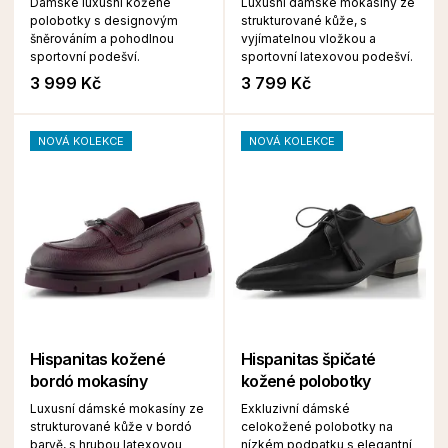
Dámské luxusní kožené
Luxusní dámské mokasíny ze
polobotky s designovým
strukturované kůže, s
šněrováním a pohodlnou
vyjímatelnou vložkou a
sportovní podešví.
sportovní latexovou podešví.
3 999 Kč
3 799 Kč
NOVÁ KOLEKCE
NOVÁ KOLEKCE
Hispanitas kožené
Hispanitas špičaté
bordó mokasíny
kožené polobotky
Luxusní dámské mokasíny ze
Exkluzivní dámské
strukturované kůže v bordó
celokožené polobotky na
barvě, s hrubou latexovou
nízkém podpatku s elegantní