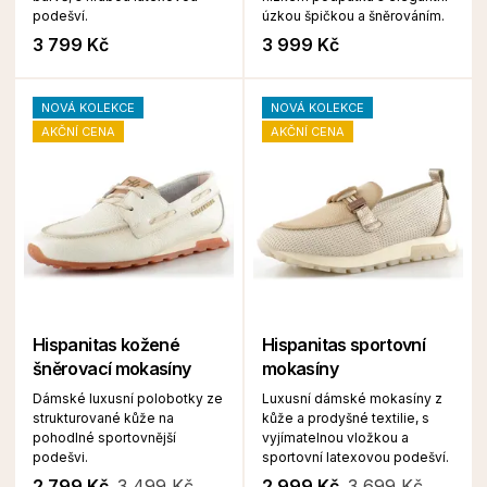
podešví.
úzkou špičkou a šněrováním.
3 799 Kč
3 999 Kč
NOVÁ KOLEKCE
NOVÁ KOLEKCE
AKČNÍ CENA
AKČNÍ CENA
Hispanitas kožené
Hispanitas sportovní
šněrovací mokasíny
mokasíny
Dámské luxusní polobotky ze
Luxusní dámské mokasíny z
strukturované kůže na
kůže a prodyšné textilie, s
pohodlné sportovnější
vyjímatelnou vložkou a
podešvi.
sportovní latexovou podešví.
2 799 Kč
3 499 Kč
2 999 Kč
3 699 Kč