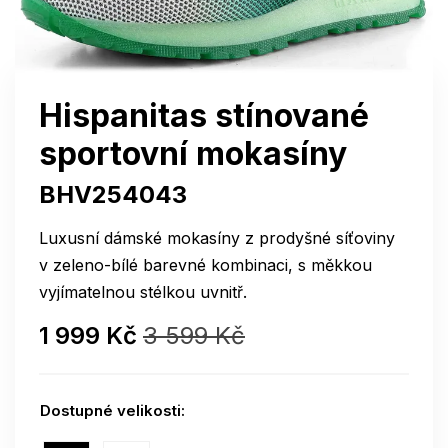
Hispanitas stínované
sportovní mokasíny
BHV254043
Luxusní dámské mokasíny z prodyšné síťoviny
v zeleno-bílé barevné kombinaci, s měkkou
vyjímatelnou stélkou uvnitř.
1 999 Kč
3 599 Kč
Dostupné velikosti: