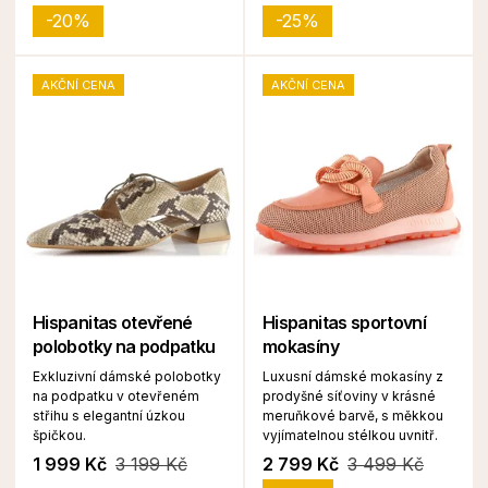
-20%
-25%
AKČNÍ CENA
AKČNÍ CENA
Hispanitas otevřené
Hispanitas sportovní
polobotky na podpatku
mokasíny
Exkluzivní dámské polobotky
Luxusní dámské mokasíny z
na podpatku v otevřeném
prodyšné síťoviny v krásné
střihu s elegantní úzkou
meruňkové barvě, s měkkou
špičkou.
vyjímatelnou stélkou uvnitř.
1 999 Kč
3 199 Kč
2 799 Kč
3 499 Kč