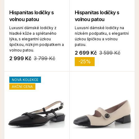
Hispanitas lodičky s
Hispanitas lodičky s
volnou patou
volnou patou
Luxusní dámské lodičky z
Luxusní dámské lodičky na
hladké kůže a splétaného
nízkém podpatku, s elegantní
lýka, s elegantní úzkou
úzkou špičkou a volnou
špičkou, nízkým podpatkem a
patou.
volnou patou.
2 699 Kč
3 599 Kč
2 999 Kč
3 799 Kč
-25%
NOVÁ KOLEKCE
AKČNÍ CENA