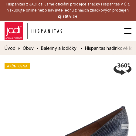
Hispanitas z JADI.cz! Jsme oficiální prodejce značky Hispanitas v ČR.
Nakupujte online nebo navšivte jednu z našich značkových prodejen.
Zjistit více.
Úvod
Obuv
Baleríny a lodičky
Hispanitas hadinkové lod
AKČNÍ CENA