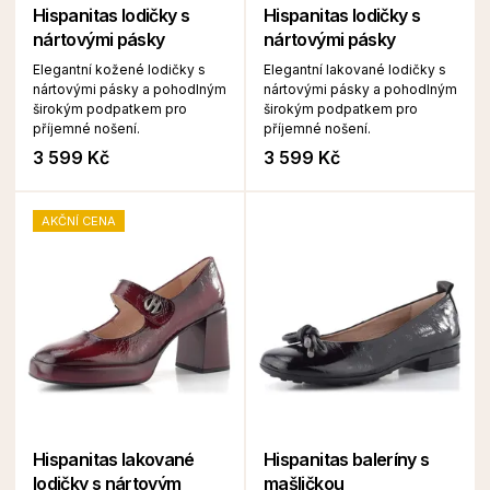
Hispanitas lodičky s
Hispanitas lodičky s
nártovými pásky
nártovými pásky
Elegantní kožené lodičky s
Elegantní lakované lodičky s
nártovými pásky a pohodlným
nártovými pásky a pohodlným
širokým podpatkem pro
širokým podpatkem pro
příjemné nošení.
příjemné nošení.
3 599 Kč
3 599 Kč
AKČNÍ CENA
Hispanitas lakované
Hispanitas baleríny s
lodičky s nártovým
mašličkou