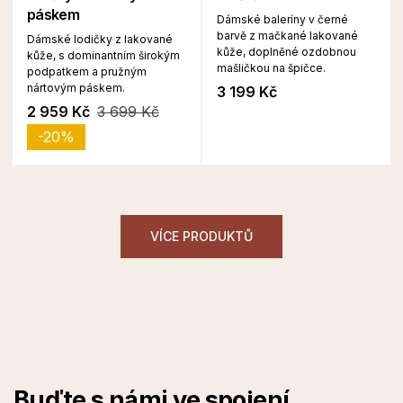
páskem
Dámské baleríny v černé
barvě z mačkané lakované
Dámské lodičky z lakované
kůže, doplněné ozdobnou
kůže, s dominantním širokým
mašličkou na špičce.
podpatkem a pružným
nártovým páskem.
3 199 Kč
2 959 Kč
3 699 Kč
-20%
VÍCE PRODUKTŮ
Buďte s námi ve spojení