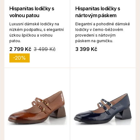
Hispanitas lodičky s
Hispanitas lodičky s
volnou patou
nártovým páskem
Luxusní dámské lodičky na
Elegantní a pohodlné dámské
nízkém podpatku, s elegantní
lodičky v černo-béžovém
úzkou špičkou a volnou
provedení s nártovým
patou.
páskem na gumičku.
2 799 Kč
3 499 Kč
3 399 Kč
-20%