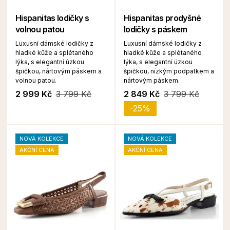
Hispanitas lodičky s
Hispanitas prodyšné
volnou patou
lodičky s páskem
Luxusní dámské lodičky z
Luxusní dámské lodičky z
hladké kůže a splétaného
hladké kůže a splétaného
lýka, s elegantní úzkou
lýka, s elegantní úzkou
špičkou, nártovým páskem a
špičkou, nízkým podpatkem a
volnou patou.
nártovým páskem.
2 999 Kč
3 799 Kč
2 849 Kč
3 799 Kč
-25%
NOVÁ KOLEKCE
NOVÁ KOLEKCE
AKČNÍ CENA
AKČNÍ CENA