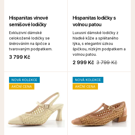
Hispanitas vínové
Hispanitas lodičky s
semišové lodičky
volnou patou
Exkluzivní dámské
Luxusní dámské lodičky z
celokožené lodičky se
hladké kůže a splétaného
šněrováním na špičce a
lýka, s elegantní úzkou
tvarovaným podpatkem.
špičkou, nízkým podpatkem a
volnou patou.
3 799 Kč
2 999 Kč
3 799 Kč
NOVÁ KOLEKCE
NOVÁ KOLEKCE
AKČNÍ CENA
AKČNÍ CENA