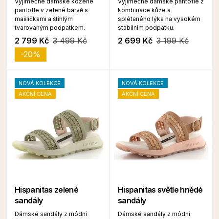
Výjimečné dámské kožené
Výjimečné dámské pantofle z
pantofle v zelené barvě s
kombinace kůže a
mašličkami a štíhlým
splétaného lýka na vysokém
tvarovaným podpatkem.
stabilním podpatku.
2 799 Kč
3 499 Kč
2 699 Kč
3 199 Kč
-20%
NOVÁ KOLEKCE
NOVÁ KOLEKCE
AKČNÍ CENA
AKČNÍ CENA
Hispanitas zelené
Hispanitas světle hnědé
sandály
sandály
Dámské sandály z módní
Dámské sandály z módní