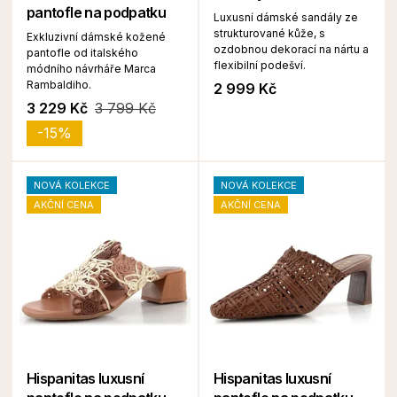
pantofle na podpatku
Luxusní dámské sandály ze
strukturované kůže, s
Exkluzivní dámské kožené
ozdobnou dekorací na nártu a
pantofle od italského
flexibilní podešví.
módního návrháře Marca
Rambaldiho.
2 999 Kč
3 229 Kč
3 799 Kč
-15%
NOVÁ KOLEKCE
NOVÁ KOLEKCE
AKČNÍ CENA
AKČNÍ CENA
Hispanitas luxusní
Hispanitas luxusní