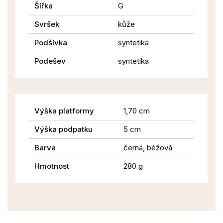
Šířka
G
Svršek
kůže
Podšívka
syntetika
Podešev
syntetika
Výška platformy
1,70 cm
Výška podpatku
5 cm
Barva
černá, béžová
Hmotnost
280 g