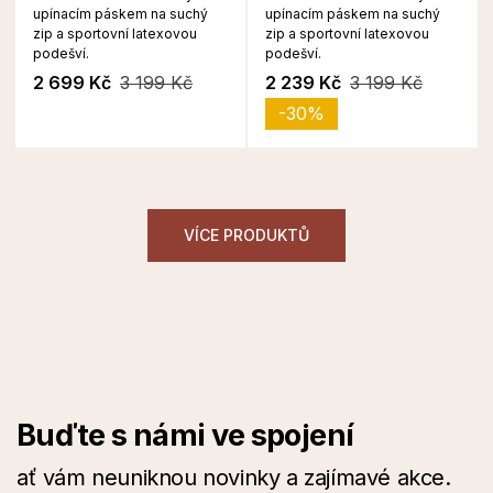
upínacím páskem na suchý
upínacím páskem na suchý
zip a sportovní latexovou
zip a sportovní latexovou
podešví.
podešví.
2 699 Kč
3 199 Kč
2 239 Kč
3 199 Kč
-30%
VÍCE PRODUKTŮ
Buďte s námi ve spojení
ať vám neuniknou novinky a zajímavé akce.