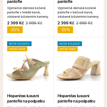
pantofle
pantofle
Výjimečné dámské kožené
Výjimečné dámské kožené
pantofle v hnědé barvě,
pantofle v béžové barvě,
zdobené bižuterními kameny.
zdobené bižuterními kameny.
2 399 Kč
2 999 Kč
2 399 Kč
2 999 Kč
-20%
-20%
NOVÁ KOLEKCE
NOVÁ KOLEKCE
AKČNÍ CENA
AKČNÍ CENA
Hispanitas luxusní
Hispanitas luxusní
pantofle na podpatku
pantofle na podpatku