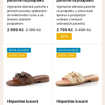
pantofle na podpatku
pantofle na podpatku
Výjimečné dámské pantofle s
Výjimečné dámské pantofle
jemnými proužky splétanými
na podpatku, s úzkou karé
do květinového vzoru a se
špičkou a prodyšným
širokým stabilním
svrškem z tenkých
podpatkem.
sešívaných pásečků.
2 699 Kč
3 199 Kč
2 799 Kč
3 499 Kč
-20%
NOVÁ KOLEKCE
NOVÁ KOLEKCE
AKČNÍ CENA
AKČNÍ CENA
Hispanitas luxusní
Hispanitas luxusní