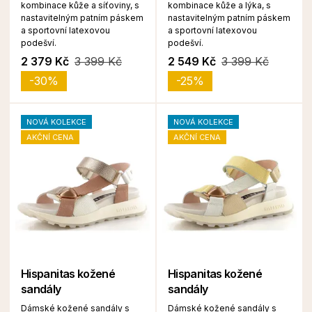
kombinace kůže a síťoviny, s
kombinace kůže a lýka, s
nastavitelným patním páskem
nastavitelným patním páskem
a sportovní latexovou
a sportovní latexovou
podešví.
podešví.
2 379 Kč
3 399 Kč
2 549 Kč
3 399 Kč
-30%
-25%
NOVÁ KOLEKCE
NOVÁ KOLEKCE
AKČNÍ CENA
AKČNÍ CENA
Hispanitas kožené
Hispanitas kožené
sandály
sandály
Dámské kožené sandály s
Dámské kožené sandály s