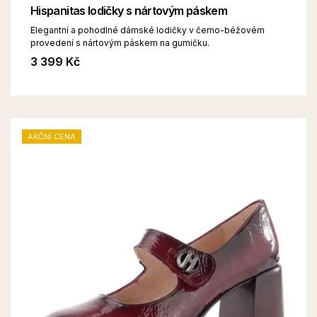
Hispanitas lodičky s nártovým páskem
Elegantní a pohodlné dámské lodičky v černo-béžovém
provedení s nártovým páskem na gumičku.
3 399 Kč
AKČNÍ CENA