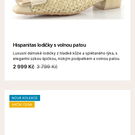
Hispanitas lodičky s volnou patou
Luxusní dámské lodičky z hladké kůže a splétaného lýka, s
elegantní úzkou špičkou, nízkým podpatkem a volnou patou.
2 999 Kč
3 799 Kč
NOVÁ KOLEKCE
AKČNÍ CENA