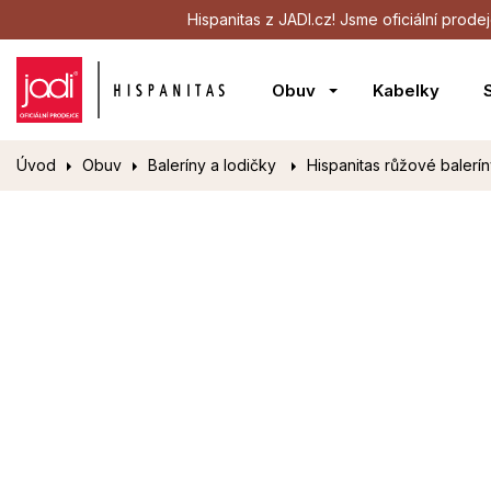
Hispanitas z JADI.cz! Jsme oficiální pro
Obuv
Kabelky
Úvod
Obuv
Baleríny a lodičky
Hispanitas růžové balerí