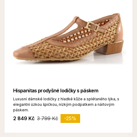
Hispanitas prodyšné lodičky s páskem
Luxusní dámské lodičky z hladké kůže a splétaného lýka, s
elegantní úzkou špičkou, nízkým podpatkem a nártovým
páskem.
2 849 Kč
3 799 Kč
-25%