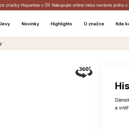
dejce značky Hispanitas v ČR. Nakupujte online nebo navšivte jednu
Slevy
Novinky
Highlights
O značce
Kde k
ny
His
Dámské
a vnit