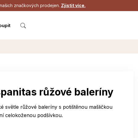
 z našich značkových prodejen.
Zjistit více.
oupit
panitas růžové baleríny
 světle růžové baleríny s potištěnou mašličkou
řní celokoženou podšívkou.