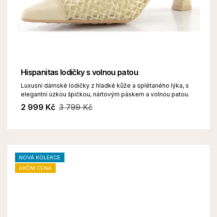
Hispanitas lodičky s volnou patou
Luxusní dámské lodičky z hladké kůže a splétaného lýka, s
elegantní úzkou špičkou, nártovým páskem a volnou patou.
2 999 Kč
3 799 Kč
NOVÁ KOLEKCE
AKČNÍ CENA