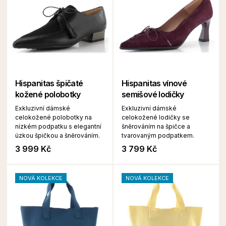
Hispanitas špičaté
Hispanitas vínové
kožené polobotky
semišové lodičky
Exkluzivní dámské
Exkluzivní dámské
celokožené polobotky na
celokožené lodičky se
nízkém podpatku s elegantní
šněrováním na špičce a
úzkou špičkou a šněrováním.
tvarovaným podpatkem.
3 999 Kč
3 799 Kč
NOVÁ KOLEKCE
NOVÁ KOLEKCE