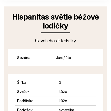
Hispanitas světle béžové
lodičky
hlavní charakteristiky
Sezóna
Jaro/léto
Šířka
G
Svršek
kůže
Podšívka
kůže
Podešev
syntetika