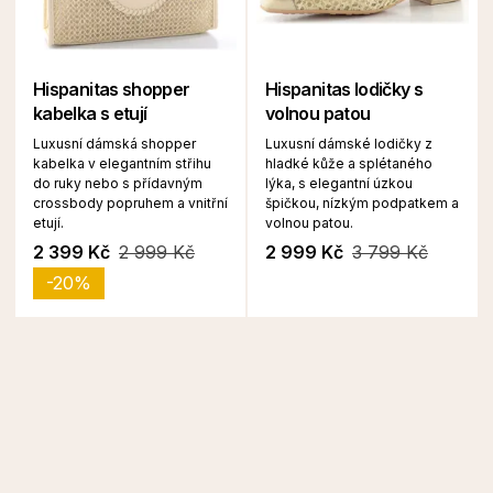
Hispanitas shopper
Hispanitas lodičky s
kabelka s etují
volnou patou
Luxusní dámská shopper
Luxusní dámské lodičky z
kabelka v elegantním střihu
hladké kůže a splétaného
do ruky nebo s přídavným
lýka, s elegantní úzkou
crossbody popruhem a vnitřní
špičkou, nízkým podpatkem a
etují.
volnou patou.
2 399 Kč
2 999 Kč
2 999 Kč
3 799 Kč
-20%