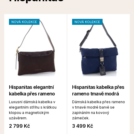
NOVÁ KOLEKCE
NOVÁ KOLEKCE
Hispanitas elegantní
Hispanitas kabelka přes
kabelka přes rameno
rameno tmavě modrá
Luxusní dámská kabelka v
Dámská kabelka přes rameno
elegantním střihu s krátkou
v tmavě modré barvě se
klopou a magnetickým
zapínáním na kovový
uzávěrem.
zámeček.
2 799 Kč
3 499 Kč