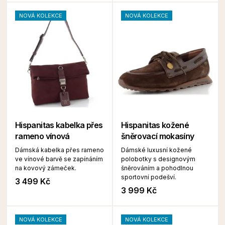
NOVÁ KOLEKCE
NOVÁ KOLEKCE
Hispanitas kabelka přes
Hispanitas kožené
rameno vínová
šněrovací mokasíny
Dámská kabelka přes rameno
Dámské luxusní kožené
ve vínové barvě se zapínáním
polobotky s designovým
na kovový zámeček.
šněrováním a pohodlnou
sportovní podešví.
3 499 Kč
3 999 Kč
NOVÁ KOLEKCE
NOVÁ KOLEKCE