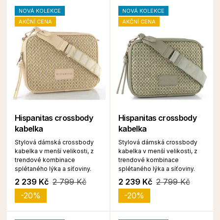
NOVÁ KOLEKCE
NOVÁ KOLEKCE
AKČNÍ CENA
AKČNÍ CENA
Hispanitas crossbody
Hispanitas crossbody
kabelka
kabelka
Stylová dámská crossbody
Stylová dámská crossbody
kabelka v menší velikosti, z
kabelka v menší velikosti, z
trendové kombinace
trendové kombinace
splétaného lýka a síťoviny.
splétaného lýka a síťoviny.
2 239 Kč
2 799 Kč
2 239 Kč
2 799 Kč
-20%
-20%