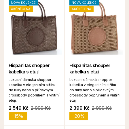
NOVÁ KOLEKCE
NOVÁ KOLEKCE
AKČNÍ CENA
AKČNÍ CENA
Hispanitas shopper
Hispanitas shopper
kabelka s etují
kabelka s etují
Luxusní dámská shopper
Luxusní dámská shopper
kabelka v elegantním střihu
kabelka v elegantním střihu
do ruky nebo s přídavným
do ruky nebo s přídavným
crossbody popruhem a vnitřní
crossbody popruhem a vnitřní
etují.
etují.
2 549 Kč
2 999 Kč
2 399 Kč
2 999 Kč
-15%
-20%