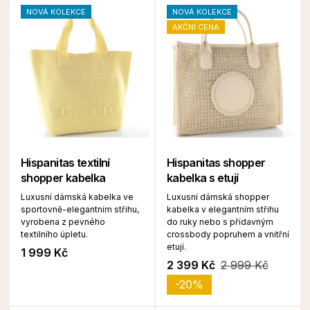
NOVÁ KOLEKCE
NOVÁ KOLEKCE
AKČNÍ CENA
Hispanitas textilní
Hispanitas shopper
shopper kabelka
kabelka s etují
Luxusní dámská kabelka ve
Luxusní dámská shopper
sportovně-elegantním střihu,
kabelka v elegantním střihu
vyrobena z pevného
do ruky nebo s přídavným
textilního úpletu.
crossbody popruhem a vnitřní
etují.
1 999 Kč
2 399 Kč
2 999 Kč
-20%