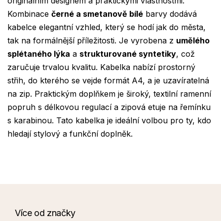
originálním designem a praktickými vlastnostmi.
Kombinace
černé a smetanově bílé
barvy dodává
kabelce elegantní vzhled, který se hodí jak do města,
tak na formálnější příležitosti. Je vyrobena z
umělého
splétaného lýka
a
strukturované syntetiky
, což
zaručuje trvalou kvalitu. Kabelka nabízí prostorný
střih, do kterého se vejde formát A4, a je uzavíratelná
na zip. Praktickým doplňkem je široký, textilní ramenní
popruh s délkovou regulací a zipová etuje na řemínku
s karabinou. Tato kabelka je ideální volbou pro ty, kdo
hledají stylový a funkční doplněk.
Více od značky