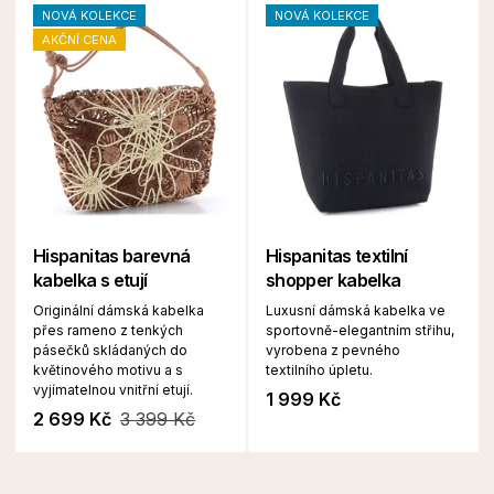
NOVÁ KOLEKCE
NOVÁ KOLEKCE
AKČNÍ CENA
Hispanitas barevná
Hispanitas textilní
kabelka s etují
shopper kabelka
Originální dámská kabelka
Luxusní dámská kabelka ve
přes rameno z tenkých
sportovně-elegantním střihu,
pásečků skládaných do
vyrobena z pevného
květinového motivu a s
textilního úpletu.
vyjímatelnou vnitřní etují.
1 999 Kč
2 699 Kč
3 399 Kč