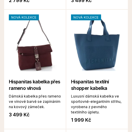
2 799 Kč
3 499 Kč
NOVÁ KOLEKCE
NOVÁ KOLEKCE
Hispanitas kabelka přes
Hispanitas textilní
rameno vínová
shopper kabelka
Dámská kabelka přes rameno
Luxusní dámská kabelka ve
ve vínové barvě se zapínáním
sportovně-elegantním střihu,
na kovový zámeček.
vyrobena z pevného
textilního úpletu.
3 499 Kč
1 999 Kč