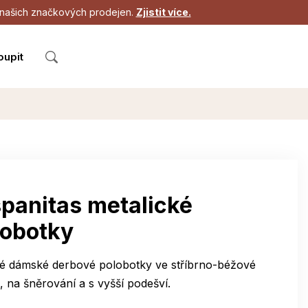
 z našich značkových prodejen.
Zjistit více.
oupit
spanitas metalické
lobotky
vé dámské derbové polobotky ve stříbrno-béžové
i, na šněrování a s vyšší podešví.