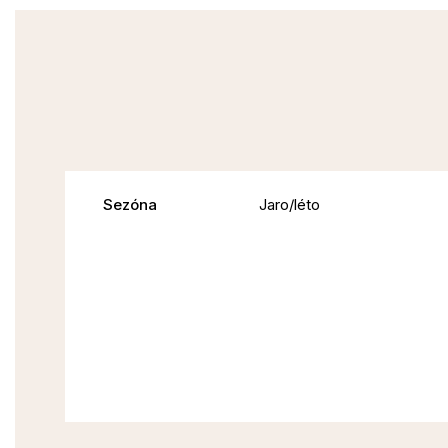
Sezóna
Jaro/léto