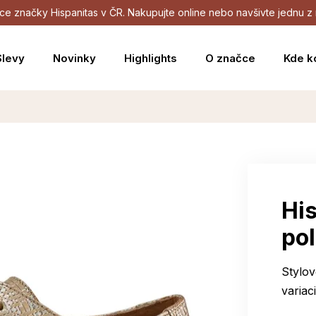
dejce značky Hispanitas v ČR. Nakupujte online nebo navšivte jednu
Slevy
Novinky
Highlights
O značce
Kde k
Hi
po
Stylo
variac