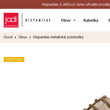
Hispanitas z JADI.cz! Jsme oficiální pro
Obuv
Kabelky
Úvod
Obuv
Hispanitas metalické polobotky
AKČNÍ CENA