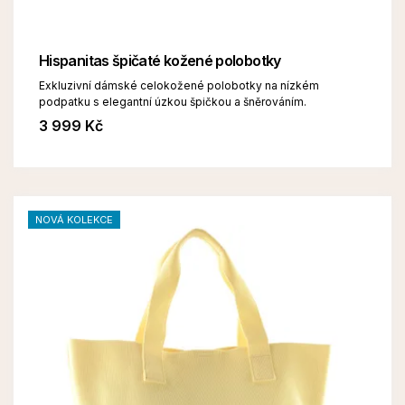
Hispanitas špičaté kožené polobotky
Exkluzivní dámské celokožené polobotky na nízkém
podpatku s elegantní úzkou špičkou a šněrováním.
3 999 Kč
NOVÁ KOLEKCE