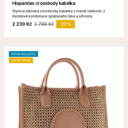
Hispanitas crossbody kabelka
Stylová dámská crossbody kabelka v menší velikosti, z
trendové kombinace splétaného lýka a síťoviny.
2 239 Kč
2 799 Kč
-20%
NOVÁ KOLEKCE
AKČNÍ CENA