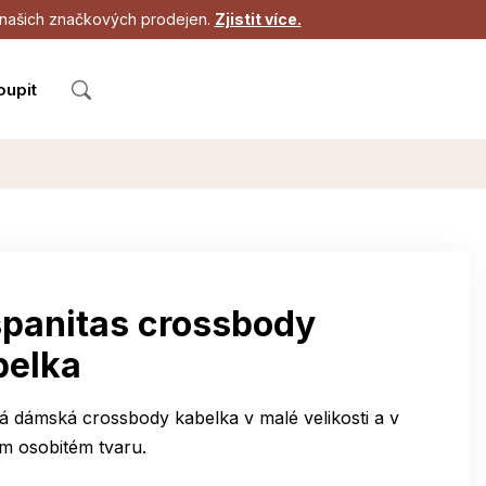
 z našich značkových prodejen.
Zjistit více.
oupit
spanitas crossbody
belka
á dámská crossbody kabelka v malé velikosti a v
m osobitém tvaru.