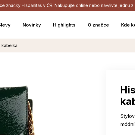
dejce značky Hispanitas v ČR. Nakupujte online nebo navšivte jednu
Slevy
Novinky
Highlights
O značce
Kde k
y kabelka
Hi
ka
Stylov
módní