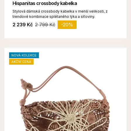
Hispanitas crossbody kabelka
Stylová dámská crossbody kabelka v menší velikosti, z
trendové kombinace splétaného lýka a síťoviny.
2 239 Kč
2 799 Kč
-20%
NOVÁ KOLEKCE
AKČNÍ CENA