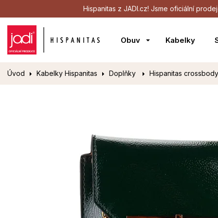
Hispanitas z JADI.cz! Jsme oficiální pro
Obuv
Kabelky
Úvod
Kabelky Hispanitas
Doplňky
Hispanitas crossbod