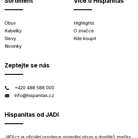
Sortiment
Více o Hispanitas
Obuv
Highlights
Kabelky
O značce
Slevy
Kde koupit
Novinky
Zeptejte se nás
+420 488 588 000
info@hispanitas.cz
Hispanitas od JADI
JADI.cz je oficiální prodejce originální obuvi a doplňků značky