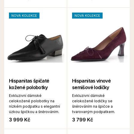
NOVÁ KOLEKCE
NOVÁ KOLEKCE
Hispanitas špičaté
Hispanitas vínové
kožené polobotky
semišové lodičky
Exkluzivní dámské
Exkluzivní dámské
celokožené polobotky na
celokožené lodičky se
nízkém podpatku s elegantní
šněrováním na špičce a
úzkou špičkou a šněrováním.
tvarovaným podpatkem.
3 999 Kč
3 799 Kč