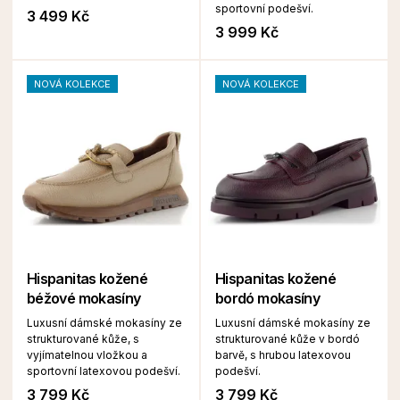
sportovní podešví.
3 499 Kč
3 999 Kč
NOVÁ KOLEKCE
NOVÁ KOLEKCE
Hispanitas kožené
Hispanitas kožené
béžové mokasíny
bordó mokasíny
Luxusní dámské mokasíny ze
Luxusní dámské mokasíny ze
strukturované kůže, s
strukturované kůže v bordó
vyjímatelnou vložkou a
barvě, s hrubou latexovou
sportovní latexovou podešví.
podešví.
3 799 Kč
3 799 Kč