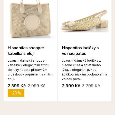
Hispanitas shopper
Hispanitas lodičky s
kabelka s etují
volnou patou
Luxusní dámská shopper
Luxusní dámské lodičky z
kabelka v elegantním střihu
hladké kůže a splétaného
do ruky nebo s přídavným
lýka, s elegantní úzkou
crossbody popruhem a vnitřní
špičkou, nízkým podpatkem a
etují.
volnou patou.
2 399 Kč
2 999 Kč
2 999 Kč
3 799 Kč
-20%