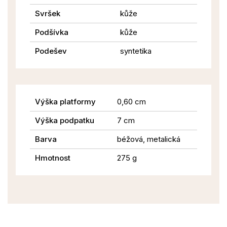
Svršek
kůže
Podšívka
kůže
Podešev
syntetika
Výška platformy
0,60 cm
Výška podpatku
7 cm
Barva
béžová, metalická
Hmotnost
275 g