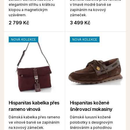
elegantním střihu s krátkou
v tmavě modré barvě se
klopou a magnetickým
zapínáním na kovový
uzávěrem.
zámeček.
2 799 Kč
3 499 Kč
NOVÁ KOLEKCE
NOVÁ KOLEKCE
Hispanitas kabelka přes
Hispanitas kožené
rameno vínová
šněrovací mokasíny
Dámská kabelka přes rameno
Dámské luxusní kožené
ve vínové barvě se zapínáním
polobotky s designovým
na kovový zámeček.
šněrováním a pohodlnou