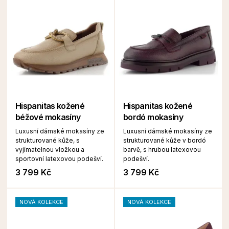
Hispanitas kožené
Hispanitas kožené
béžové mokasíny
bordó mokasíny
Luxusní dámské mokasíny ze
Luxusní dámské mokasíny ze
strukturované kůže, s
strukturované kůže v bordó
vyjímatelnou vložkou a
barvě, s hrubou latexovou
sportovní latexovou podešví.
podešví.
3 799 Kč
3 799 Kč
NOVÁ KOLEKCE
NOVÁ KOLEKCE