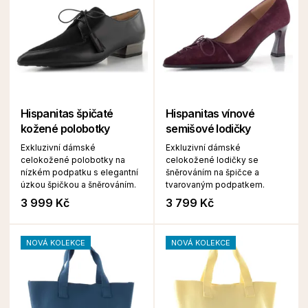
Hispanitas špičaté
Hispanitas vínové
kožené polobotky
semišové lodičky
Exkluzivní dámské
Exkluzivní dámské
celokožené polobotky na
celokožené lodičky se
nízkém podpatku s elegantní
šněrováním na špičce a
úzkou špičkou a šněrováním.
tvarovaným podpatkem.
3 999 Kč
3 799 Kč
NOVÁ KOLEKCE
NOVÁ KOLEKCE