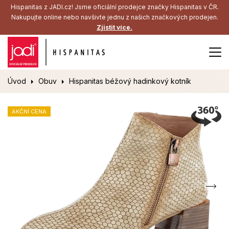
Hispanitas z JADI.cz! Jsme oficiální prodejce značky Hispanitas v ČR.
Nakupujte online nebo navšivte jednu z našich značkových prodejen.
Zjistit více.
Úvod
Obuv
Hispanitas béžový hadinkový kotník
AKČNÍ CENA