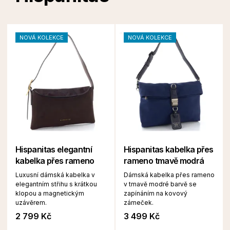
NOVÁ KOLEKCE
NOVÁ KOLEKCE
Hispanitas elegantní
Hispanitas kabelka přes
kabelka přes rameno
rameno tmavě modrá
Luxusní dámská kabelka v
Dámská kabelka přes rameno
elegantním střihu s krátkou
v tmavě modré barvě se
klopou a magnetickým
zapínáním na kovový
uzávěrem.
zámeček.
2 799 Kč
3 499 Kč