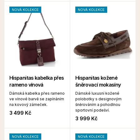
NOVÁ KOLEKCE
NOVÁ KOLEKCE
Hispanitas kabelka přes
Hispanitas kožené
rameno vínová
šněrovací mokasíny
Dámská kabelka přes rameno
Dámské luxusní kožené
ve vínové barvě se zapínáním
polobotky s designovým
na kovový zámeček.
šněrováním a pohodlnou
sportovní podešví.
3 499 Kč
3 999 Kč
NOVÁ KOLEKCE
NOVÁ KOLEKCE