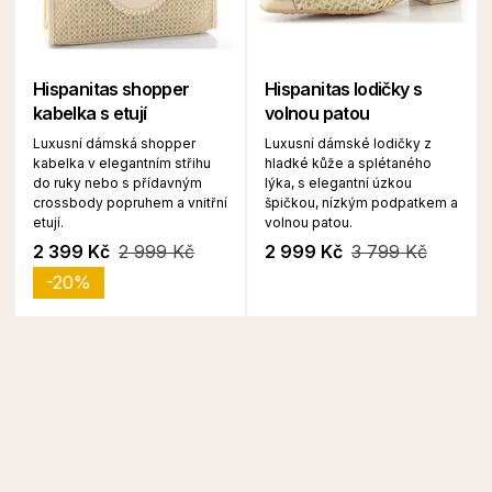
Hispanitas shopper
Hispanitas lodičky s
kabelka s etují
volnou patou
Luxusní dámská shopper
Luxusní dámské lodičky z
kabelka v elegantním střihu
hladké kůže a splétaného
do ruky nebo s přídavným
lýka, s elegantní úzkou
crossbody popruhem a vnitřní
špičkou, nízkým podpatkem a
etují.
volnou patou.
2 399 Kč
2 999 Kč
2 999 Kč
3 799 Kč
-20%