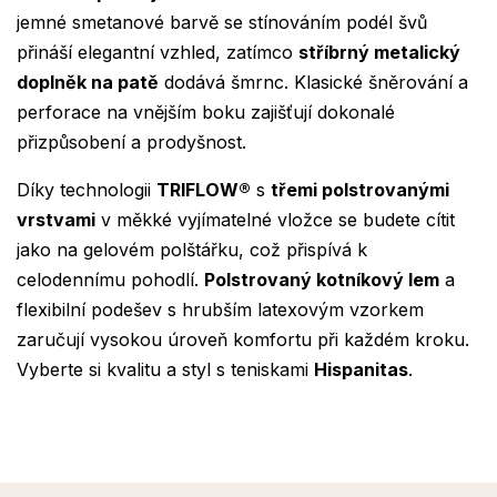
jemné smetanové barvě se stínováním podél švů
přináší elegantní vzhled, zatímco
stříbrný metalický
doplněk na patě
dodává šmrnc. Klasické šněrování a
perforace na vnějším boku zajišťují dokonalé
přizpůsobení a prodyšnost.
Díky technologii
TRIFLOW®
s
třemi polstrovanými
vrstvami
v měkké vyjímatelné vložce se budete cítit
jako na gelovém polštářku, což přispívá k
celodennímu pohodlí.
Polstrovaný kotníkový lem
a
flexibilní podešev s hrubším latexovým vzorkem
zaručují vysokou úroveň komfortu při každém kroku.
Vyberte si kvalitu a styl s teniskami
Hispanitas
.