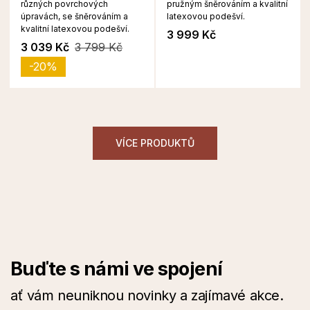
různých povrchových
pružným šněrováním a kvalitní
úpravách, se šněrováním a
latexovou podešví.
kvalitní latexovou podešví.
3 999 Kč
3 039 Kč
3 799 Kč
-20%
VÍCE PRODUKTŮ
Buďte s námi ve spojení
ať vám neuniknou novinky a zajímavé akce.