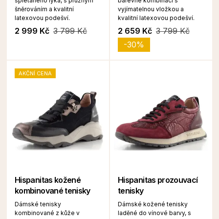
splétaného lýka, s pružným
barevné kombinaci s
šněrováním a kvalitní
vyjímatelnou vložkou a
latexovou podešví.
kvalitní latexovou podešví.
2 999 Kč
3 799 Kč
2 659 Kč
3 799 Kč
-30%
AKČNÍ CENA
Hispanitas kožené
Hispanitas prozouvací
kombinované tenisky
tenisky
Dámské tenisky
Dámské kožené tenisky
kombinované z kůže v
laděné do vínové barvy, s