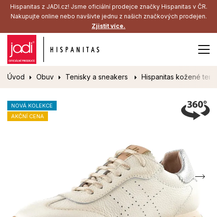
Hispanitas z JADI.cz! Jsme oficiální prodejce značky Hispanitas v ČR.
Nakupujte online nebo navšivte jednu z našich značkových prodejen.
Zjistit více.
Úvod
Obuv
Tenisky a sneakers
Hispanitas kožené teni
NOVÁ KOLEKCE
AKČNÍ CENA