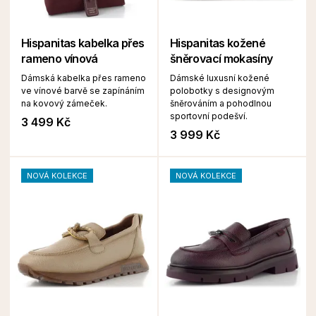
Hispanitas kabelka přes
Hispanitas kožené
rameno vínová
šněrovací mokasíny
Dámská kabelka přes rameno
Dámské luxusní kožené
ve vínové barvě se zapínáním
polobotky s designovým
na kovový zámeček.
šněrováním a pohodlnou
sportovní podešví.
3 499 Kč
3 999 Kč
NOVÁ KOLEKCE
NOVÁ KOLEKCE