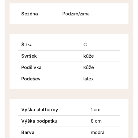
Sezóna
Podzim/zima
Šířka
G
Svršek
kůže
Podšívka
kůže
Podešev
latex
Výška platformy
1 cm
Výška podpatku
8 cm
Barva
modrá