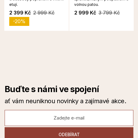
etují.
volnou patou.
2 399 Kč
2 999 Kč
2 999 Kč
3 799 Kč
-20%
Buďte s námi ve spojení
ať vám neuniknou novinky a zajímavé akce.