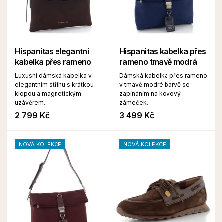
Hispanitas elegantní
Hispanitas kabelka přes
kabelka přes rameno
rameno tmavě modrá
Luxusní dámská kabelka v
Dámská kabelka přes rameno
elegantním střihu s krátkou
v tmavě modré barvě se
klopou a magnetickým
zapínáním na kovový
uzávěrem.
zámeček.
2 799 Kč
3 499 Kč
NOVÁ KOLEKCE
NOVÁ KOLEKCE