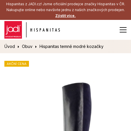
Hispanitas z JADI.cz! Jsme oficiální prodejce značky Hispanitas v ČR.
Nakupujte online nebo navšivte jednu z našich značkových prodejen.
Zjistit více.
Úvod
Obuv
Hispanitas temně modré kozačky
AKČNÍ CENA