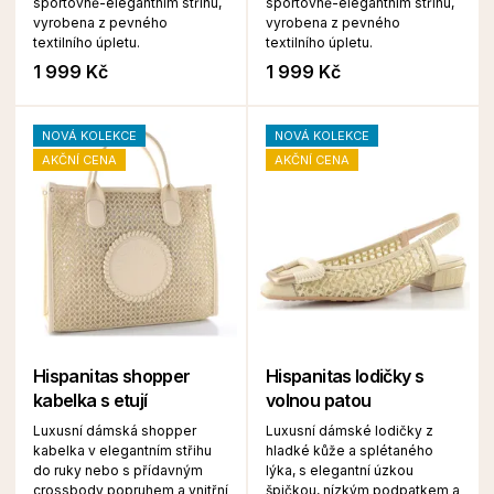
sportovně-elegantním střihu,
sportovně-elegantním střihu,
vyrobena z pevného
vyrobena z pevného
textilního úpletu.
textilního úpletu.
1 999 Kč
1 999 Kč
NOVÁ KOLEKCE
NOVÁ KOLEKCE
AKČNÍ CENA
AKČNÍ CENA
Hispanitas shopper
Hispanitas lodičky s
kabelka s etují
volnou patou
Luxusní dámská shopper
Luxusní dámské lodičky z
kabelka v elegantním střihu
hladké kůže a splétaného
do ruky nebo s přídavným
lýka, s elegantní úzkou
crossbody popruhem a vnitřní
špičkou, nízkým podpatkem a