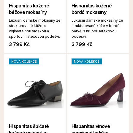
Hispanitas kožené
Hispanitas kožené
béžové mokasíny
bordó mokasíny
Luxusní dámské mokasíny ze
Luxusní dámské mokasíny ze
strukturované kůže, s
strukturované kůže v bordó
vyjímatelnou vložkou a
barvě, s hrubou latexovou
sportovní latexovou podešví.
podešví.
3 799 Kč
3 799 Kč
NOVÁ KOLEKCE
NOVÁ KOLEKCE
Hispanitas špičaté
Hispanitas vínové
kožené polobotky
semišové lodičky