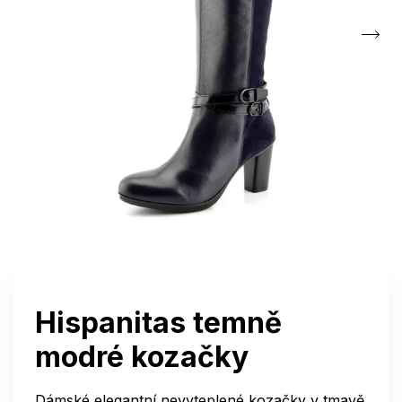
Hispanitas temně
modré kozačky
Dámské elegantní nevyteplené kozačky v tmavě