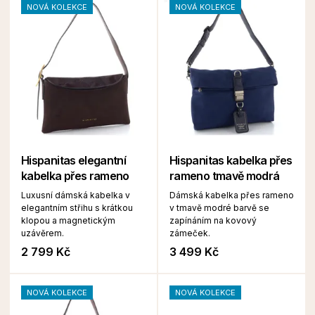
NOVÁ KOLEKCE
NOVÁ KOLEKCE
Hispanitas elegantní
Hispanitas kabelka přes
kabelka přes rameno
rameno tmavě modrá
Luxusní dámská kabelka v
Dámská kabelka přes rameno
elegantním střihu s krátkou
v tmavě modré barvě se
klopou a magnetickým
zapínáním na kovový
uzávěrem.
zámeček.
2 799 Kč
3 499 Kč
NOVÁ KOLEKCE
NOVÁ KOLEKCE