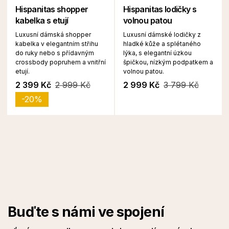
Hispanitas shopper
Hispanitas lodičky s
kabelka s etují
volnou patou
Luxusní dámská shopper
Luxusní dámské lodičky z
kabelka v elegantním střihu
hladké kůže a splétaného
do ruky nebo s přídavným
lýka, s elegantní úzkou
crossbody popruhem a vnitřní
špičkou, nízkým podpatkem a
etují.
volnou patou.
2 399 Kč
2 999 Kč
2 999 Kč
3 799 Kč
-20%
Buďte s námi ve spojení