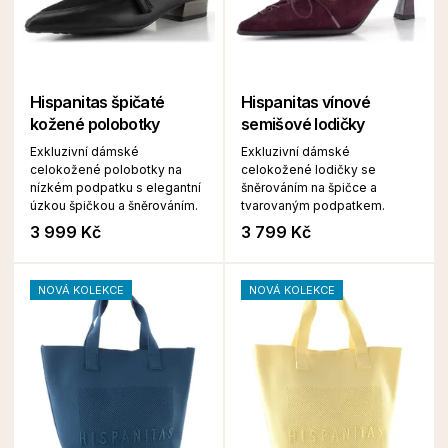
Hispanitas špičaté
Hispanitas vínové
kožené polobotky
semišové lodičky
Exkluzivní dámské
Exkluzivní dámské
celokožené polobotky na
celokožené lodičky se
nízkém podpatku s elegantní
šněrováním na špičce a
úzkou špičkou a šněrováním.
tvarovaným podpatkem.
3 999 Kč
3 799 Kč
NOVÁ KOLEKCE
NOVÁ KOLEKCE