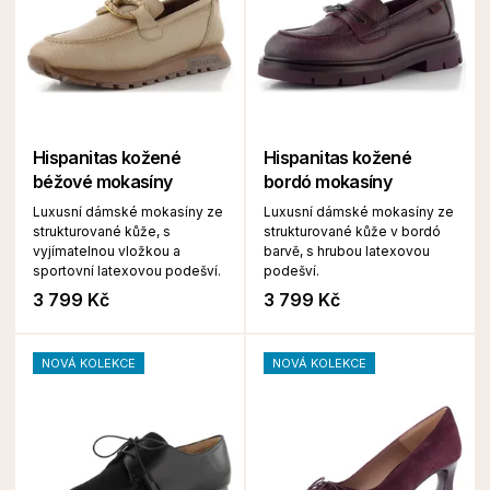
Hispanitas kožené
Hispanitas kožené
béžové mokasíny
bordó mokasíny
Luxusní dámské mokasíny ze
Luxusní dámské mokasíny ze
strukturované kůže, s
strukturované kůže v bordó
vyjímatelnou vložkou a
barvě, s hrubou latexovou
sportovní latexovou podešví.
podešví.
3 799 Kč
3 799 Kč
NOVÁ KOLEKCE
NOVÁ KOLEKCE