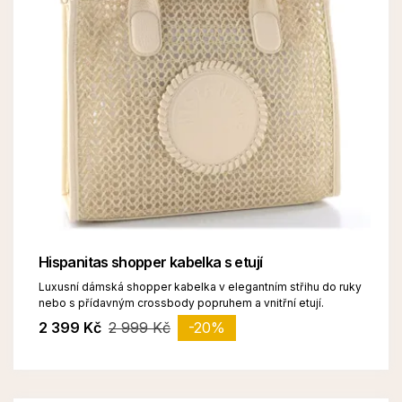
Hispanitas shopper kabelka s etují
Luxusní dámská shopper kabelka v elegantním střihu do ruky
nebo s přídavným crossbody popruhem a vnitřní etují.
2 399 Kč
2 999 Kč
-20%