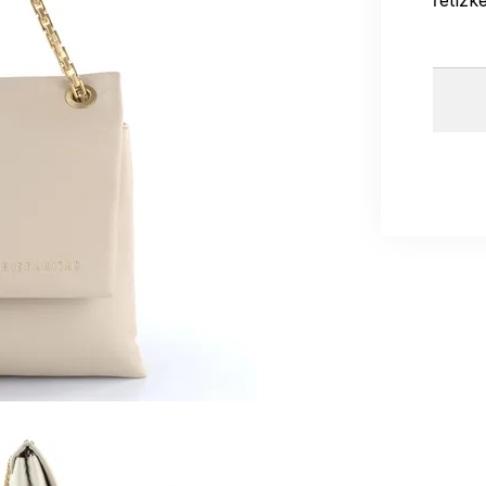
řetízk