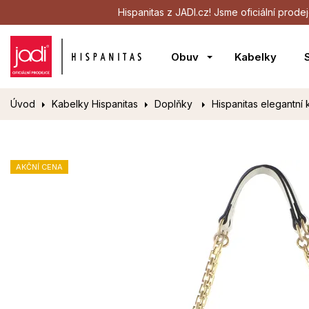
Hispanitas z JADI.cz! Jsme oficiální pro
Obuv
Kabelky
Úvod
Kabelky Hispanitas
Doplňky
Hispanitas elegantní 
AKČNÍ CENA