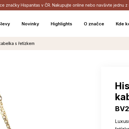
dejce značky Hispanitas v ČR. Nakupujte online nebo navšivte jednu
Slevy
Novinky
Highlights
O značce
Kde k
kabelka s řetízkem
His
ka
BV2
Luxusn