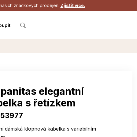
 z našich značkových prodejen.
Zjistit více.
oupit
panitas elegantní
belka s řetízkem
53977
í dámská klopnová kabelka s variabilním