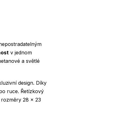
 nepostradatelným
nost
v jednom
etanové a světlé
kluzivní design. Díky
po ruce. Řetízkový
S rozměry 28 x 23