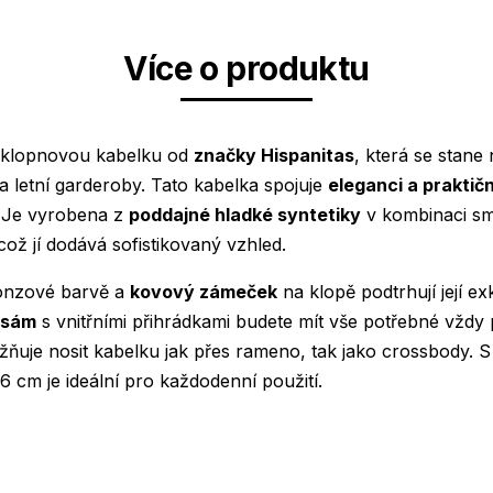
Více o produktu
 klopnovou kabelku od
značky Hispanitas
, která se stane
a letní garderoby. Tato kabelka spojuje
eleganci a praktič
 Je vyrobena z
poddajné hladké syntetiky
v kombinaci sm
ož jí dodává sofistikovaný vzhled.
ronzové barvě a
kovový zámeček
na klopě podtrhují její ex
psám
s vnitřními přihrádkami budete mít vše potřebné vždy 
uje nosit kabelku jak přes rameno, tak jako crossbody. 
 cm je ideální pro každodenní použití.