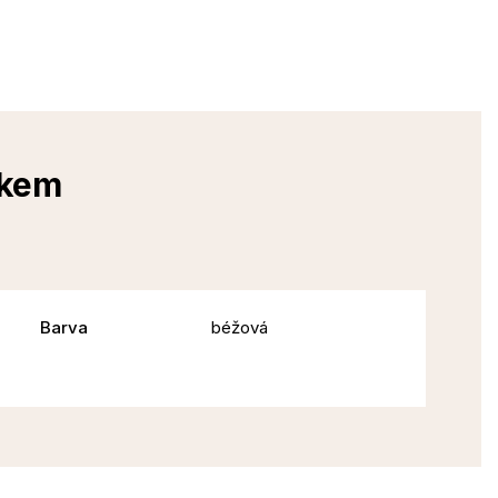
zkem
Barva
béžová