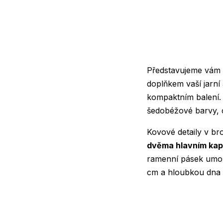
Představujeme vám
doplňkem vaší jarní 
kompaktním balení.
šedobéžové barvy, c
Kovové detaily v b
dvěma hlavním ka
ramenní pásek umožň
cm a hloubkou dna 6