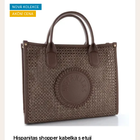
NOVÁ KOLEKCE
AKČNÍ CENA
Hispanitas shopper kabelka s etují