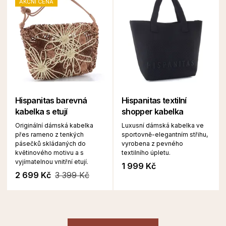
AKČNÍ CENA
Hispanitas barevná
Hispanitas textilní
kabelka s etují
shopper kabelka
Originální dámská kabelka
Luxusní dámská kabelka ve
přes rameno z tenkých
sportovně-elegantním střihu,
pásečků skládaných do
vyrobena z pevného
květinového motivu a s
textilního úpletu.
vyjímatelnou vnitřní etují.
1 999 Kč
2 699 Kč
3 399 Kč