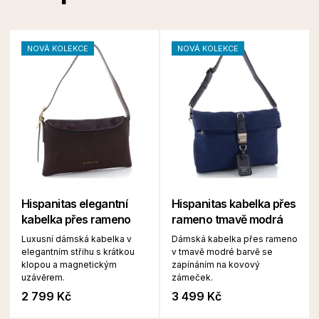
NOVÁ KOLEKCE
NOVÁ KOLEKCE
Hispanitas elegantní
Hispanitas kabelka přes
kabelka přes rameno
rameno tmavě modrá
Luxusní dámská kabelka v
Dámská kabelka přes rameno
elegantním střihu s krátkou
v tmavě modré barvě se
klopou a magnetickým
zapínáním na kovový
uzávěrem.
zámeček.
2 799 Kč
3 499 Kč