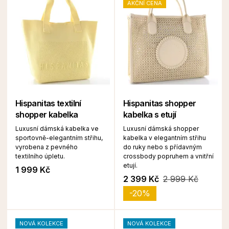
AKČNÍ CENA
Hispanitas textilní
Hispanitas shopper
shopper kabelka
kabelka s etují
Luxusní dámská kabelka ve
Luxusní dámská shopper
sportovně-elegantním střihu,
kabelka v elegantním střihu
vyrobena z pevného
do ruky nebo s přídavným
textilního úpletu.
crossbody popruhem a vnitřní
etují.
1 999 Kč
2 399 Kč
2 999 Kč
-20%
NOVÁ KOLEKCE
NOVÁ KOLEKCE