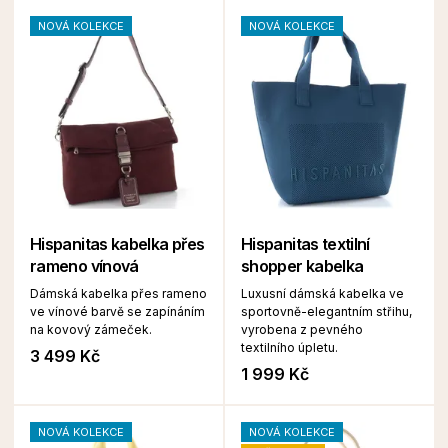
NOVÁ KOLEKCE
NOVÁ KOLEKCE
Hispanitas kabelka přes
Hispanitas textilní
rameno vínová
shopper kabelka
Dámská kabelka přes rameno
Luxusní dámská kabelka ve
ve vínové barvě se zapínáním
sportovně-elegantním střihu,
na kovový zámeček.
vyrobena z pevného
textilního úpletu.
3 499 Kč
1 999 Kč
NOVÁ KOLEKCE
NOVÁ KOLEKCE