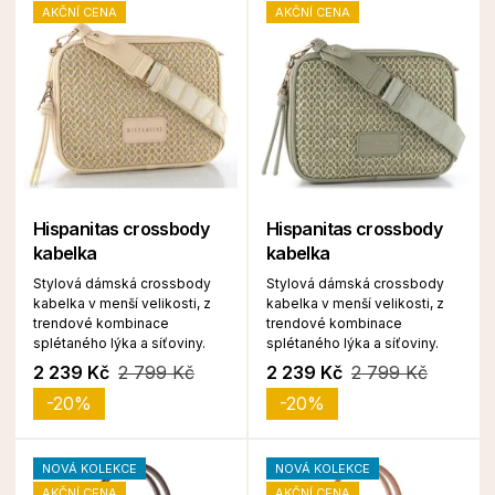
AKČNÍ CENA
AKČNÍ CENA
Hispanitas crossbody
Hispanitas crossbody
kabelka
kabelka
Stylová dámská crossbody
Stylová dámská crossbody
kabelka v menší velikosti, z
kabelka v menší velikosti, z
trendové kombinace
trendové kombinace
splétaného lýka a síťoviny.
splétaného lýka a síťoviny.
2 239 Kč
2 799 Kč
2 239 Kč
2 799 Kč
-20%
-20%
NOVÁ KOLEKCE
NOVÁ KOLEKCE
AKČNÍ CENA
AKČNÍ CENA