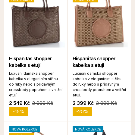
Hispanitas shopper
Hispanitas shopper
kabelka s etují
kabelka s etují
Luxusní dámská shopper
Luxusní dámská shopper
kabelka v elegantním střihu
kabelka v elegantním střihu
do ruky nebo s přídavným
do ruky nebo s přídavným
crossbody popruhem a vnitřní
crossbody popruhem a vnitřní
etují.
etují.
2 549 Kč
2 999 Kč
2 399 Kč
2 999 Kč
-15%
-20%
NOVÁ KOLEKCE
NOVÁ KOLEKCE