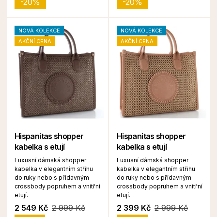
-20%
-20%
NOVÁ KOLEKCE
NOVÁ KOLEKCE
AKČNÍ CENA
AKČNÍ CENA
Hispanitas shopper
Hispanitas shopper
kabelka s etují
kabelka s etují
Luxusní dámská shopper
Luxusní dámská shopper
kabelka v elegantním střihu
kabelka v elegantním střihu
do ruky nebo s přídavným
do ruky nebo s přídavným
crossbody popruhem a vnitřní
crossbody popruhem a vnitřní
etují.
etují.
2 549 Kč
2 999 Kč
2 399 Kč
2 999 Kč