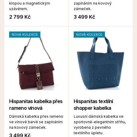
klopou a magnetickým
zapínáním na kovový
uzávěrem.
zámeček.
2 799 Kč
3 499 Kč
NOVÁ KOLEKCE
NOVÁ KOLEKCE
Hispanitas kabelka přes
Hispanitas textilní
rameno vínová
shopper kabelka
Dámská kabelka přes rameno
Luxusní dámská kabelka ve
ve vínové barvě se zapínáním
sportovně-elegantním střihu,
na kovový zámeček.
vyrobena z pevného
textilního úpletu.
3 499 Kč