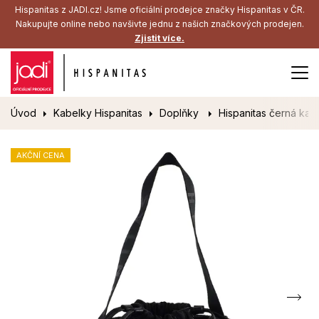
Hispanitas z JADI.cz! Jsme oficiální prodejce značky Hispanitas v ČR.
Nakupujte online nebo navšivte jednu z našich značkových prodejen.
Zjistit více.
Úvod
Kabelky Hispanitas
Doplňky
Hispanitas černá kab
AKČNÍ CENA