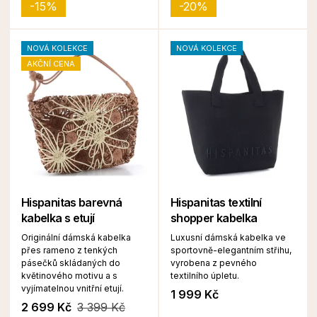
-15%
-20%
NOVÁ KOLEKCE
NOVÁ KOLEKCE
AKČNÍ CENA
Hispanitas barevná
Hispanitas textilní
kabelka s etují
shopper kabelka
Originální dámská kabelka
Luxusní dámská kabelka ve
přes rameno z tenkých
sportovně-elegantním střihu,
pásečků skládaných do
vyrobena z pevného
květinového motivu a s
textilního úpletu.
vyjímatelnou vnitřní etují.
1 999 Kč
2 699 Kč
3 399 Kč