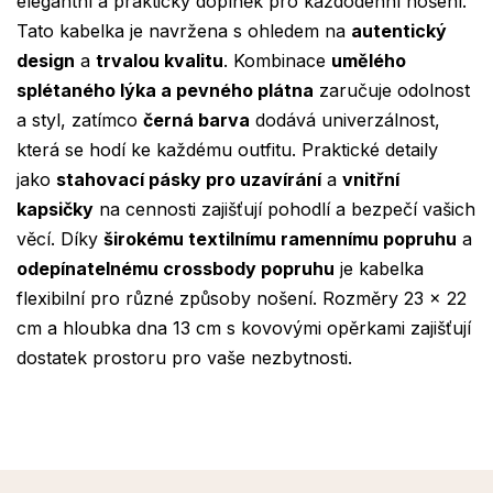
elegantní a praktický doplněk pro každodenní nošení.
Tato kabelka je navržena s ohledem na
autentický
design
a
trvalou kvalitu
. Kombinace
umělého
splétaného lýka a pevného plátna
zaručuje odolnost
a styl, zatímco
černá barva
dodává univerzálnost,
která se hodí ke každému outfitu. Praktické detaily
jako
stahovací pásky pro uzavírání
a
vnitřní
kapsičky
na cennosti zajišťují pohodlí a bezpečí vašich
věcí. Díky
širokému textilnímu ramennímu popruhu
a
odepínatelnému crossbody popruhu
je kabelka
flexibilní pro různé způsoby nošení. Rozměry 23 x 22
cm a hloubka dna 13 cm s kovovými opěrkami zajišťují
dostatek prostoru pro vaše nezbytnosti.