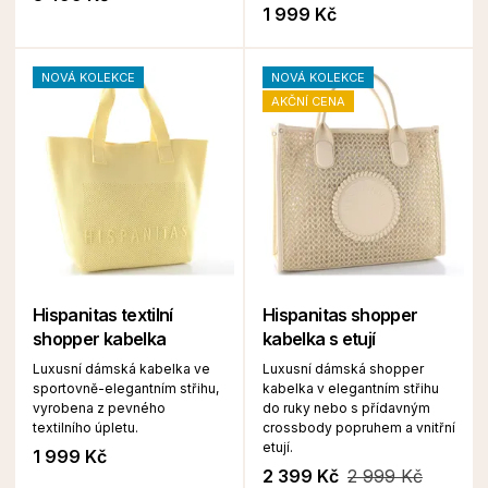
1 999 Kč
NOVÁ KOLEKCE
NOVÁ KOLEKCE
AKČNÍ CENA
Hispanitas textilní
Hispanitas shopper
shopper kabelka
kabelka s etují
Luxusní dámská kabelka ve
Luxusní dámská shopper
sportovně-elegantním střihu,
kabelka v elegantním střihu
vyrobena z pevného
do ruky nebo s přídavným
textilního úpletu.
crossbody popruhem a vnitřní
etují.
1 999 Kč
2 399 Kč
2 999 Kč