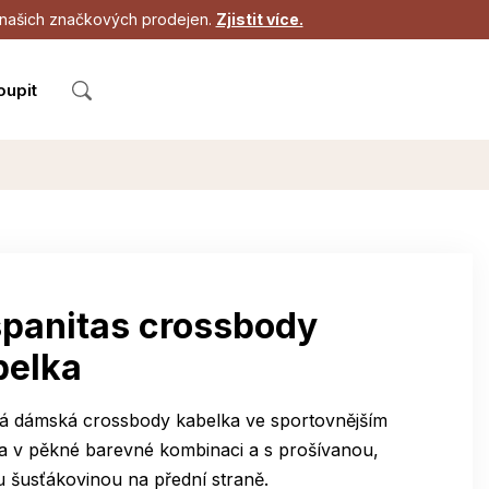
 z našich značkových prodejen.
Zjistit více.
oupit
spanitas crossbody
belka
vá dámská crossbody kabelka ve sportovnějším
 a v pěkné barevné kombinaci a s prošívanou,
u šusťákovinou na přední straně.