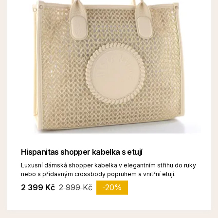
Hispanitas shopper kabelka s etují
Luxusní dámská shopper kabelka v elegantním střihu do ruky
nebo s přídavným crossbody popruhem a vnitřní etují.
2 399 Kč
2 999 Kč
-20%