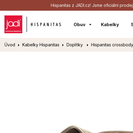
Hispanitas z JADI.cz! Jsme oficiální pro
Obuv
Kabelky
Úvod
Kabelky Hispanitas
Doplňky
Hispanitas crossbod