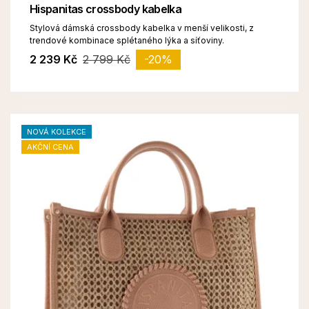
Hispanitas crossbody kabelka
Stylová dámská crossbody kabelka v menší velikosti, z
trendové kombinace splétaného lýka a síťoviny.
2 239 Kč
2 799 Kč
-20%
NOVÁ KOLEKCE
AKČNÍ CENA