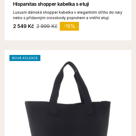
Hispanitas shopper kabelka s etují
Luxusní dámská shopper kabelka v elegantním střihu do ruky
nebo s přídavným crossbody popruhem a vnitřní etují.
2 549 Kč
2 999 Kč
-15%
NOVÁ KOLEKCE