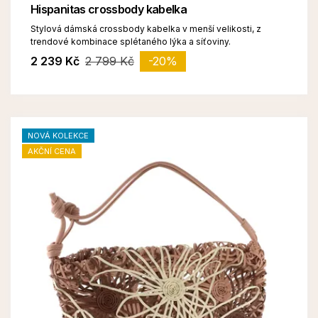
Hispanitas crossbody kabelka
Stylová dámská crossbody kabelka v menší velikosti, z
trendové kombinace splétaného lýka a síťoviny.
2 239 Kč
2 799 Kč
-20%
NOVÁ KOLEKCE
AKČNÍ CENA