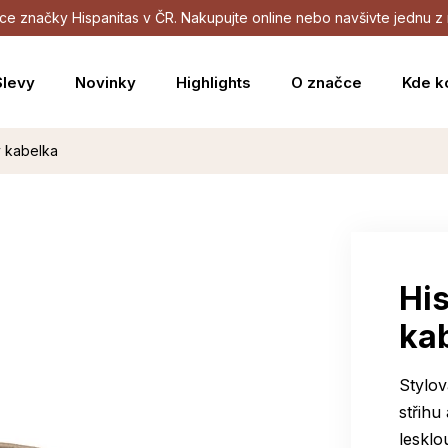
dejce značky Hispanitas v ČR. Nakupujte online nebo navšivte jednu
Slevy
Novinky
Highlights
O značce
Kde k
y kabelka
Hi
ka
Stylo
střihu
lesklo