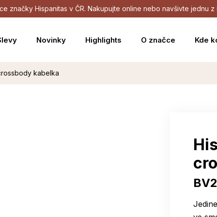
dejce značky Hispanitas v ČR. Nakupujte online nebo navšivte jednu
Slevy
Novinky
Highlights
O značce
Kde k
 crossbody kabelka
Hi
cr
BV2
Jedine