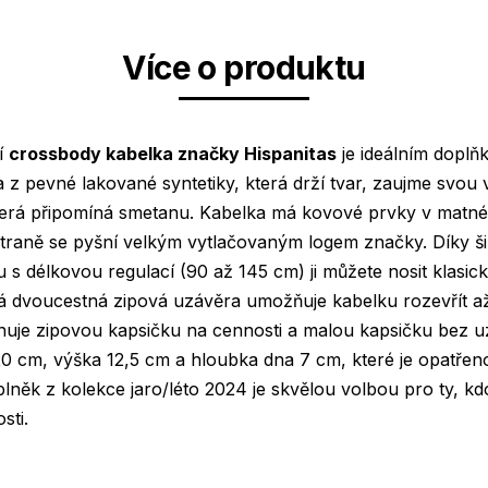
Více o produktu
í
crossbody kabelka značky Hispanitas
je ideálním dopl
a z pevné lakované syntetiky, která drží tvar, zaujme svou 
terá připomíná smetanu. Kabelka má kovové prvky v mat
straně se pyšní velkým vytlačovaným logem značky. Díky ši
 délkovou regulací (90 až 145 cm) ji můžete nosit klasic
ká dvoucestná zipová uzávěra umožňuje kabelku rozevřít 
nuje zipovou kapsičku na cennosti a malou kapsičku bez 
 20 cm, výška 12,5 cm a hloubka dna 7 cm, které je opatře
lněk z kolekce jaro/léto 2024 je skvělou volbou pro ty, kd
sti.