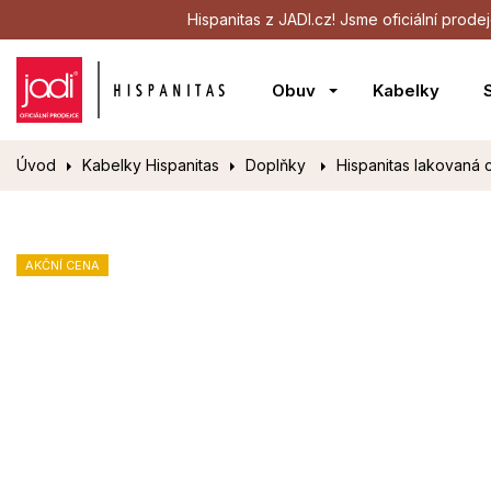
Hispanitas z JADI.cz! Jsme oficiální pro
Obuv
Kabelky
Úvod
Kabelky Hispanitas
Doplňky
Hispanitas lakovaná
AKČNÍ CENA