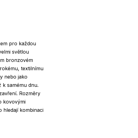
ňkem pro každou
velmi světlou
ném bronzovém
rokému, textilnímu
ky nebo jako
až k samému dnu.
uzavření. Rozměry
no kovovými
o hledají kombinaci