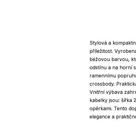
Stylová a kompaktn
příležitost. Vyroben
béžovou barvou, k
odstínu a na horní 
ramennímu popruhu s
crossbody. Praktic
Vnitřní výbava zahr
kabelky jsou: šířka
opěrkami. Tento dop
elegance a praktično