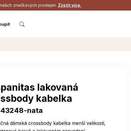
 z našich značkových prodejen.
Zjistit více.
oupit
spanitas lakovaná
ossbody kabelka
43248-nata
čná dámská crossbody kabelka menší velikosti,