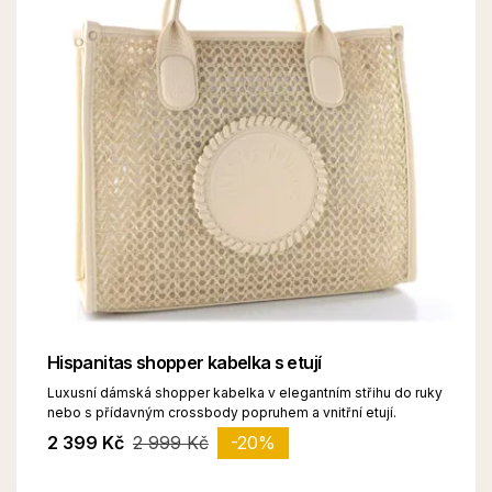
Hispanitas shopper kabelka s etují
Luxusní dámská shopper kabelka v elegantním střihu do ruky
nebo s přídavným crossbody popruhem a vnitřní etují.
2 399 Kč
2 999 Kč
-20%