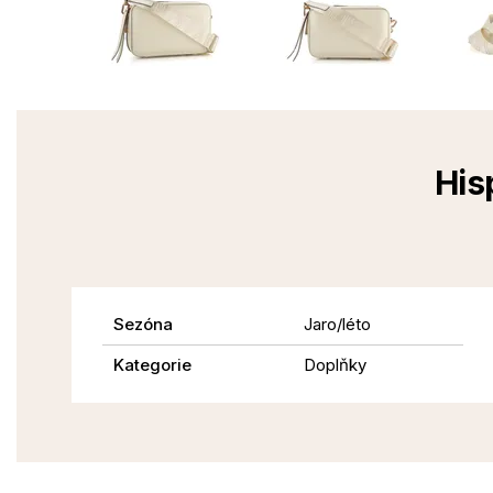
His
Sezóna
Jaro/léto
Kategorie
Doplňky