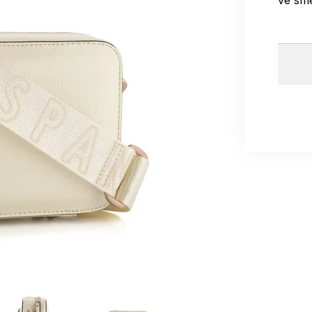
ve sm