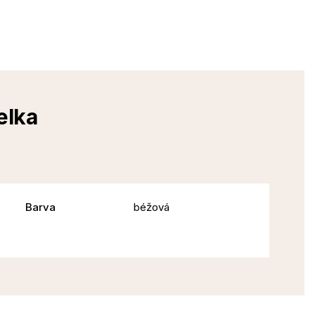
elka
Barva
béžová