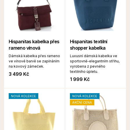
Hispanitas kabelka přes
Hispanitas textilní
rameno vínová
shopper kabelka
Dámská kabelka přes rameno
Luxusní dámská kabelka ve
ve vínové barvě se zapínáním
sportovně-elegantním střihu,
na kovový zámeček.
vyrobena z pevného
textilního úpletu.
3 499 Kč
1 999 Kč
NOVÁ KOLEKCE
NOVÁ KOLEKCE
AKČNÍ CENA