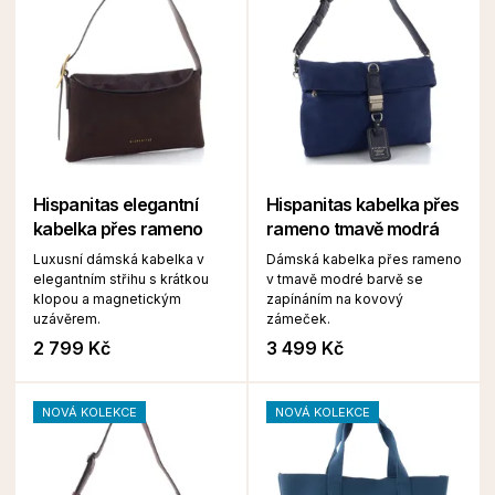
Hispanitas elegantní
Hispanitas kabelka přes
kabelka přes rameno
rameno tmavě modrá
Luxusní dámská kabelka v
Dámská kabelka přes rameno
elegantním střihu s krátkou
v tmavě modré barvě se
klopou a magnetickým
zapínáním na kovový
uzávěrem.
zámeček.
2 799 Kč
3 499 Kč
NOVÁ KOLEKCE
NOVÁ KOLEKCE