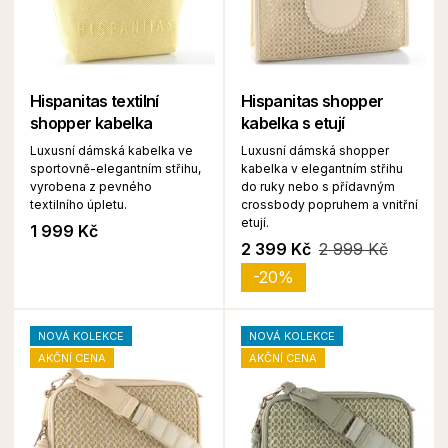
Hispanitas textilní
Hispanitas shopper
shopper kabelka
kabelka s etují
Luxusní dámská kabelka ve
Luxusní dámská shopper
sportovně-elegantním střihu,
kabelka v elegantním střihu
vyrobena z pevného
do ruky nebo s přídavným
textilního úpletu.
crossbody popruhem a vnitřní
etují.
1 999 Kč
2 399 Kč
2 999 Kč
-20%
NOVÁ KOLEKCE
NOVÁ KOLEKCE
AKČNÍ CENA
AKČNÍ CENA