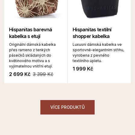
Hispanitas barevná
Hispanitas textilní
kabelka s etují
shopper kabelka
Originální dámská kabelka
Luxusní dámská kabelka ve
přes rameno z tenkých
sportovně-elegantním střihu,
pásečků skládaných do
vyrobena z pevného
květinového motivu a s
textilního úpletu.
vyjímatelnou vnitřní etují.
1 999 Kč
2 699 Kč
3 399 Kč
VÍCE PRODUKTŮ