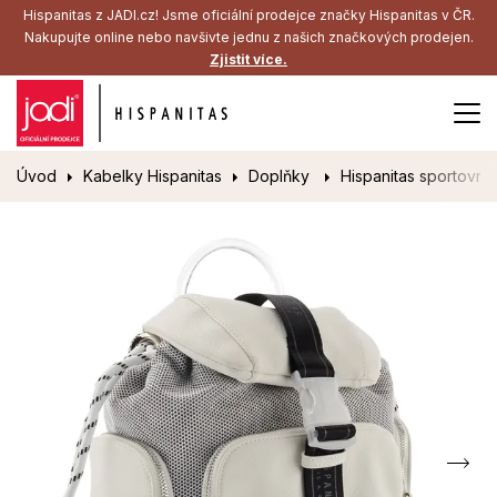
Hispanitas z JADI.cz! Jsme oficiální prodejce značky Hispanitas v ČR.
Nakupujte online nebo navšivte jednu z našich značkových prodejen.
Zjistit více.
Úvod
Kabelky Hispanitas
Doplňky
Hispanitas sportovní