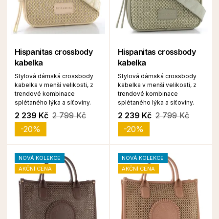
Hispanitas crossbody
Hispanitas crossbody
kabelka
kabelka
Stylová dámská crossbody
Stylová dámská crossbody
kabelka v menší velikosti, z
kabelka v menší velikosti, z
trendové kombinace
trendové kombinace
splétaného lýka a síťoviny.
splétaného lýka a síťoviny.
2 239 Kč
2 799 Kč
2 239 Kč
2 799 Kč
-20%
-20%
NOVÁ KOLEKCE
NOVÁ KOLEKCE
AKČNÍ CENA
AKČNÍ CENA