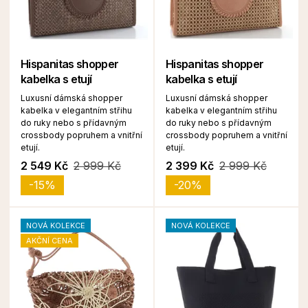
Hispanitas shopper
Hispanitas shopper
kabelka s etují
kabelka s etují
Luxusní dámská shopper
Luxusní dámská shopper
kabelka v elegantním střihu
kabelka v elegantním střihu
do ruky nebo s přídavným
do ruky nebo s přídavným
crossbody popruhem a vnitřní
crossbody popruhem a vnitřní
etují.
etují.
2 549 Kč
2 999 Kč
2 399 Kč
2 999 Kč
-15%
-20%
NOVÁ KOLEKCE
NOVÁ KOLEKCE
AKČNÍ CENA