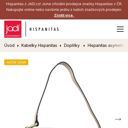
Hispanitas z JADI.cz! Jsme oficiální prodejce značky Hispanitas v ČR.
Nakupujte online nebo navšivte jednu z našich značkových prodejen.
Zjistit více.
Úvod
Kabelky Hispanitas
Doplňky
Hispanitas asymetric
AKČNÍ CENA