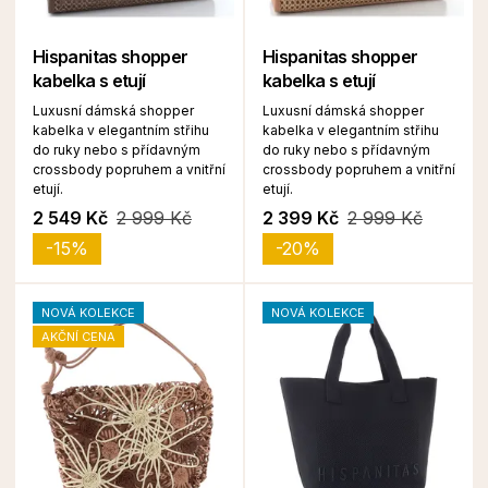
Hispanitas shopper
Hispanitas shopper
kabelka s etují
kabelka s etují
Luxusní dámská shopper
Luxusní dámská shopper
kabelka v elegantním střihu
kabelka v elegantním střihu
do ruky nebo s přídavným
do ruky nebo s přídavným
crossbody popruhem a vnitřní
crossbody popruhem a vnitřní
etují.
etují.
2 549 Kč
2 999 Kč
2 399 Kč
2 999 Kč
-15%
-20%
NOVÁ KOLEKCE
NOVÁ KOLEKCE
AKČNÍ CENA