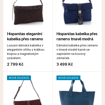
Hispanitas elegantní
Hispanitas kabelka přes
kabelka přes rameno
rameno tmavě modrá
Luxusní dámská kabelka v
Dámská kabelka přes rameno
elegantním střihu s krátkou
v tmavě modré barvě se
klopou a magnetickým
zapínáním na kovový
uzávěrem.
zámeček.
2 799 Kč
3 499 Kč
NOVÁ KOLEKCE
NOVÁ KOLEKCE