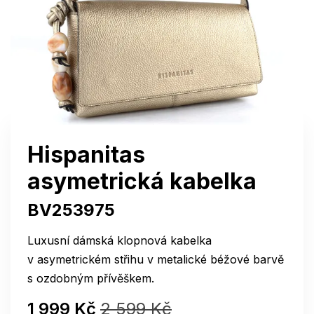
Hispanitas
asymetrická kabelka
BV253975
Luxusní dámská klopnová kabelka
v asymetrickém střihu v metalické béžové barvě
s ozdobným přívěškem.
1 999 Kč
2 599 Kč