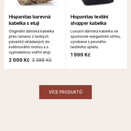
Hispanitas barevná
Hispanitas textilní
kabelka s etují
shopper kabelka
Originální dámská kabelka
Luxusní dámská kabelka ve
přes rameno z tenkých
sportovně-elegantním střihu,
pásečků skládaných do
vyrobena z pevného
květinového motivu a s
textilního úpletu.
vyjímatelnou vnitřní etují.
1 999 Kč
2 699 Kč
3 399 Kč
VÍCE PRODUKTŮ