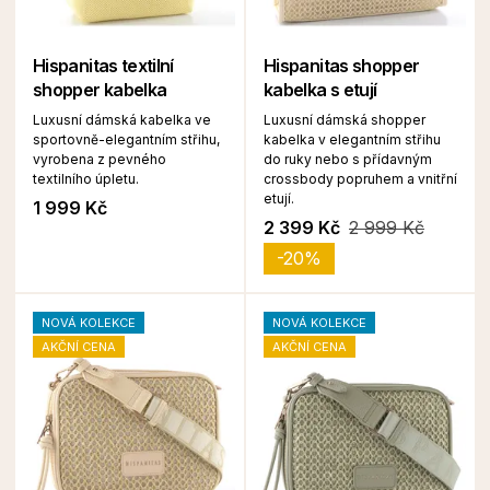
Hispanitas textilní
Hispanitas shopper
shopper kabelka
kabelka s etují
Luxusní dámská kabelka ve
Luxusní dámská shopper
sportovně-elegantním střihu,
kabelka v elegantním střihu
vyrobena z pevného
do ruky nebo s přídavným
textilního úpletu.
crossbody popruhem a vnitřní
etují.
1 999 Kč
2 399 Kč
2 999 Kč
-20%
NOVÁ KOLEKCE
NOVÁ KOLEKCE
AKČNÍ CENA
AKČNÍ CENA