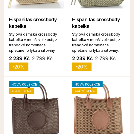
Hispanitas crossbody
Hispanitas crossbody
kabelka
kabelka
Stylová dámská crossbody
Stylová dámská crossbody
kabelka v menší velikosti, z
kabelka v menší velikosti, z
trendové kombinace
trendové kombinace
splétaného lýka a síťoviny.
splétaného lýka a síťoviny.
2 239 Kč
2 799 Kč
2 239 Kč
2 799 Kč
-20%
-20%
NOVÁ KOLEKCE
NOVÁ KOLEKCE
AKČNÍ CENA
AKČNÍ CENA