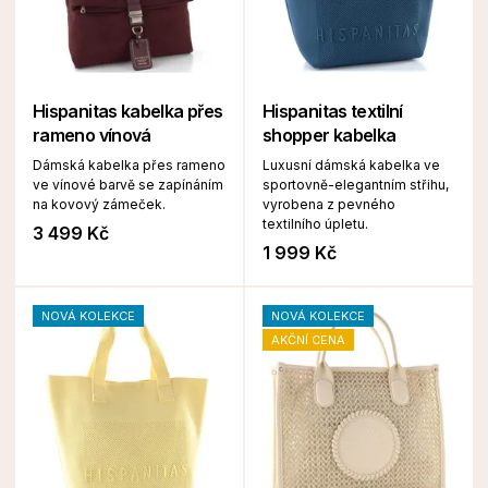
Hispanitas kabelka přes
Hispanitas textilní
rameno vínová
shopper kabelka
Dámská kabelka přes rameno
Luxusní dámská kabelka ve
ve vínové barvě se zapínáním
sportovně-elegantním střihu,
na kovový zámeček.
vyrobena z pevného
textilního úpletu.
3 499 Kč
1 999 Kč
NOVÁ KOLEKCE
NOVÁ KOLEKCE
AKČNÍ CENA